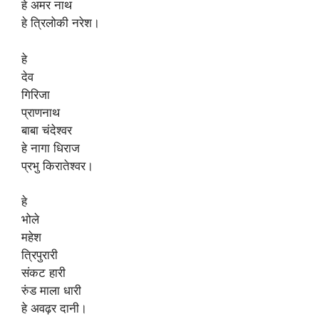
हे अमर नाथ
हे त्रिलोकी नरेश।
हे
देव
गिरिजा
प्राणनाथ
बाबा चंदेश्वर
हे नागा धिराज
प्रभु किरातेश्वर।
हे
भोले
महेश
त्रिपुरारी
संकट हारी
रुंड माला धारी
हे अवढ़र दानी।