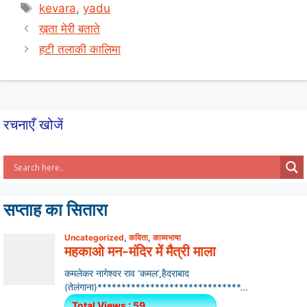
s
e
e
Tags
kevara
,
yadu
A
b
ख़ता मेरी बताते
p
o
हटी तलाकी कालिमा
p
o
k
रचनाएँ खोजें
सप्ताह का सितारा