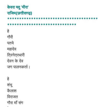
h
a
h
केवरा यदु ‘मीरा’
at
c
ar
राजिम(छत्तीसगढ़)
s
e
e
**************************************
A
b
*****************************
हे
p
o
गौरी
p
o
पतये
k
महादेव
त्रिनेत्रधारी
देवन के देव
जग पालनकर्ता।
हे
शंभू
कैलाश
विराजत
गौरा माँ संग