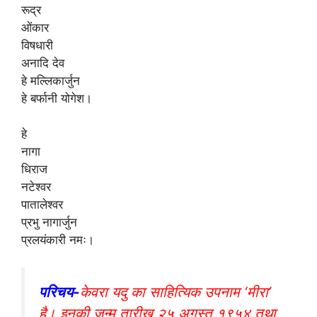
रूद्र
ओंकार
विषधारी
अनादि देव
हे मल्लिकार्जुन
हे बर्फानी योगेश।
हे
नागा
धिराज
नटेश्वर
पातालेश्वर
प्रभु नागार्जुन
प्रलयंकारी नमः।
परिचय-
केवरा यदु का साहित्यिक उपनाम ‘मीरा’
है। इनकी जन्म तारीख २५ अगस्त १९५४ तथा