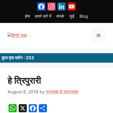
Skip
Facebook
Instagram
LinkedIn
YouTube
to
content
होम
हमारे बारे में
संपर्क
जुड़े
Blog
Menu
कुल पृष्ठ दर्शन : 253
हे त्रिपुरारी
August 8, 2019
by
राजभाषा से राष्ट्रभाषा
W
X
F
S