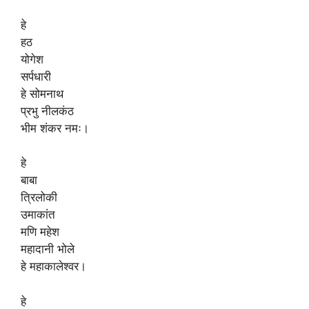
हे
हठ
योगेश
सर्पधारी
हे सोमनाथ
प्रभु नीलकंठ
भीम शंकर नमः।
हे
बाबा
त्रिलोकी
उमाकांत
मणि महेश
महादानी भोले
हे महाकालेश्वर।
हे