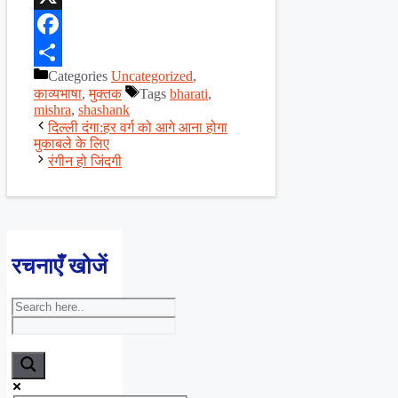
X
Facebook
Categories
Uncategorized
,
Share
काव्यभाषा
,
मुक्तक
Tags
bharati
,
mishra
,
shashank
दिल्ली दंगा:हर वर्ग को आगे आना होगा
मुकाबले के लिए
रंगीन हो जिंदगी
रचनाएँ खोजें