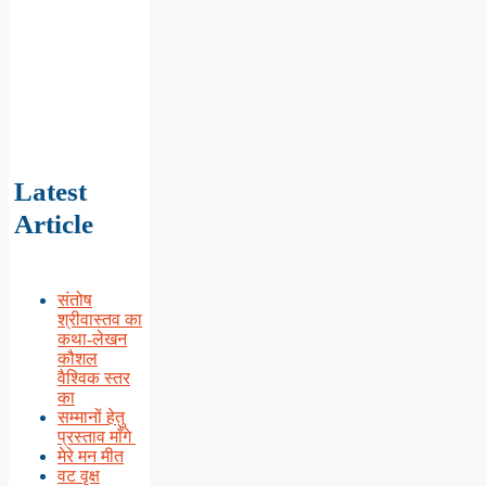
Latest
Article
संतोष
श्रीवास्तव का
कथा-लेखन
कौशल
वैश्विक स्तर
का
सम्मानों हेतु
प्रस्ताव माँगे
मेरे मन मीत
वट वृक्ष