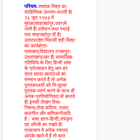
परिचय–
शशांक मिश्र का
साहित्यिक उपनाम-भारती हैl
२६ जून १९७३ में
मुरछा(शाहजहांपुर,उप्र)में
जन्में हैंl वर्तमान तथा स्थाई
पता शाहजहांपुर ही हैl
उत्तरप्रदेश निवासी श्री मिश्र
का कार्यक्षेत्र-
प्रवक्ता(विद्यालय टनकपुर-
उत्तराखण्ड)का हैl सामाजिक
गतिविधि के लिए हिन्दी भाषा
के प्रोत्साहन हेतु आप हर
साल छात्र-छात्राओं का
सम्मान करते हैं तो अनेक
पुस्तकालयों को निःशुल्क
पुस्तक वतर्न करने के साथ ही
अनेक प्रतियोगिताएं भी कराते
हैंl इनकी लेखन विधा-
निबन्ध,लेख कविता, ग़ज़ल,
बालगीत और क्षणिकायेंआदि
है। भाषा ज्ञान-हिन्दी,संस्कृत
एवं अंगेजी का रखते हैंl
प्रकाशन में अनेक रचनाएं
आपके खाते में हैं तो बाल