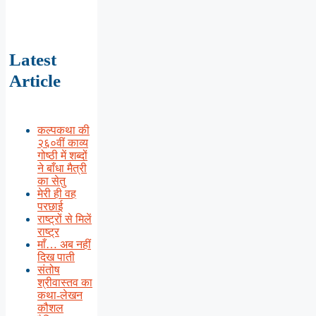
Latest
Article
कल्पकथा की
२६०वीं काव्य
गोष्ठी में शब्दों
ने बाँधा मैत्री
का सेतु
मेरी ही वह
परछाई
राष्ट्रों से मिलें
राष्ट्र
माँ… अब नहीं
दिख पाती
संतोष
श्रीवास्तव का
कथा-लेखन
कौशल