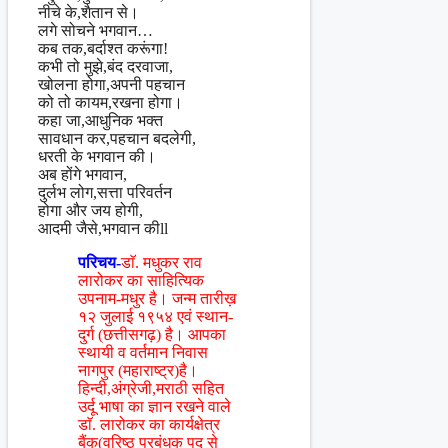
नीचे के,शैतान से।
लगे सोचने भगवान…
कब तक,बर्दाश्त करूंगा!
कभी तो मुझे,बंद दरवाजा,
खोलना होगा,अपनी पहचान
को तो कायम,रखना होगा।
कहा जा,आधुनिक भक्त
सावधान कर,पहचान बदलेगी,
धरती के भगवान की।
अब होंगे भगवान,
दुर्लभ लोग,सत्ता परिवर्तन
होगा और जय होगी,
आदमी जैसे,भगवान कीll
परिचय-
डाॅ. मधुकर राव
लारोकर का साहित्यिक
उपनाम-मधुर है। जन्म तारीख़
१२ जुलाई १९५४ एवं स्थान-
दुर्ग (छत्तीसगढ़) है। आपका
स्थायी व वर्तमान निवास
नागपुर (महाराष्ट्र)है।
हिन्दी,अंग्रेजी,मराठी सहित
उर्दू भाषा का ज्ञान रखने वाले
डाॅ. लारोकर का कार्यक्षेत्र
बैंक(वरिष्ठ प्रबंधक पद से