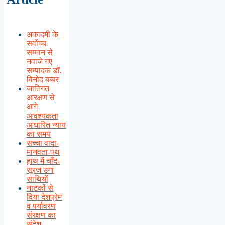
अकादमी के
सर्वोच्च
सम्मान से
नवाजे गए
सम्पादक डॉ.
विनोद बब्बर
जातिगत
आरक्षण से
आगे
आवश्यकता
आधारित न्याय
का समय
सच्चा वादा-
मानवता-पथ
हाथ में चाँद-
सूरज उगा
साथियों
नाटकों से
दिया देशप्रेम
व पर्यावरण
संरक्षण का
संदेश