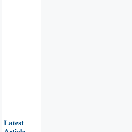
Latest
Article