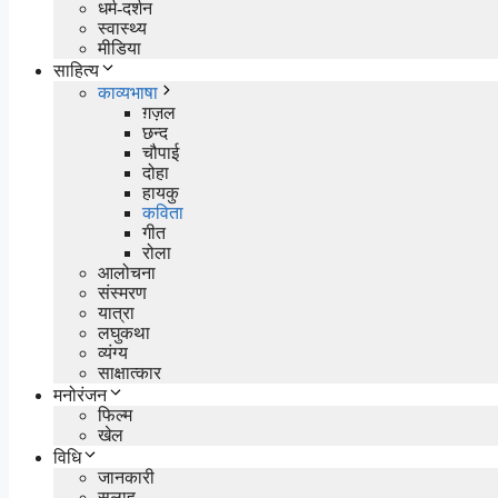
धर्म-दर्शन
स्वास्थ्य
मीडिया
साहित्य
काव्यभाषा
ग़ज़ल
छन्द
चौपाई
दोहा
हायकु
कविता
गीत
रोला
आलोचना
संस्मरण
यात्रा
लघुकथा
व्यंग्य
साक्षात्कार
मनोरंजन
फिल्म
खेल
विधि
जानकारी
सलाह