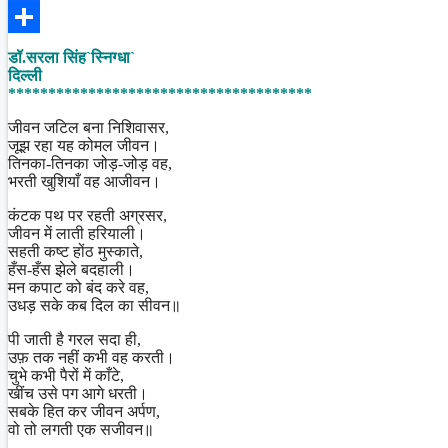
Facebook
Share
डॉ.सरला सिंह`स्निग्धा`
दिल्ली
**************************************
जीवन जटिल बना निशिवासर,
जूझ रहा यह कोमल जीवन।
तिनका-तिनका जोड़-जोड़ वह,
भरती खुशियाँ वह आजीवन।
कंटक पथ पर रहती अग्रसर,
जीवन में लाती हरियाली।
सहती कष्ट होंठ मुस्काते,
हँस-हँस झेले बदहाली।
मन कपाट को बंद करे वह,
उधड़ सके कब दिल का सीवन॥
पी जाती है गरल सदा ही,
उफ़ तक नहीं कभी वह करती।
चुभे कभी पैरों में काँटे,
खींच उसे पग आगे धरती।
सबके हित कर जीवन अर्पण,
वो तो लगती एक सजीवन॥