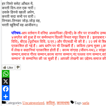
हर रिश्ते समेट आँचल में,
करती दिन-रात एक नारी।
उसके हिस्से खाली अर्पण,
करती सदा सभी पर वारी।
तिनका-तिनका जोड़-जोड़ वह,
भरती खुशियाँ वह आजीवन॥
परिचय-
आप वर्तमान में वरिष्ठ अध्यापिका (हिन्दी) के तौर पर राजकीय उच्च म
४अप्रैल को हुआ है पर कर्मस्थान दिल्ली स्थित मयूर विहार है। इलाहबाद 
विवि), बीएड (पूर्वांचल विवि, उ.प्र.) और पीएचडी भी की है। २२ वर्ष से शिक्
प्रकाशित हो गई हैं। आप ब्लॉग पर भी लिखती हैं। कविता (छन्द मुक्त ),क
में लेख व कहानियां प्रकाशित होती हैं। काव्य संग्रह (जीवन-पथ),२ सां
सम्मान,समाज गौरव सम्मान,काव्य सागर सम्मान,नए पल्लव रत्न सम्मान,साह
सम्मान’ से सम्मानित की जा चुकी हैं। आपकी लेखनी का उद्देश्य-समाज की
Like
WhatsApp
X
Facebook
Categories
Uncategorized
,
कविता
,
काव्यभाषा
Tags
sarla
Share