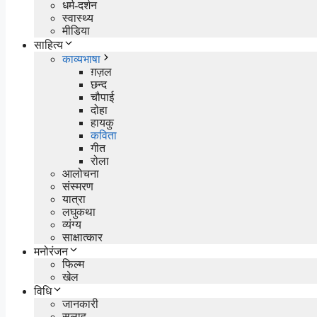
धर्म-दर्शन
स्वास्थ्य
मीडिया
साहित्य
काव्यभाषा
ग़ज़ल
छन्द
चौपाई
दोहा
हायकु
कविता
गीत
रोला
आलोचना
संस्मरण
यात्रा
लघुकथा
व्यंग्य
साक्षात्कार
मनोरंजन
फिल्म
खेल
विधि
जानकारी
सलाह