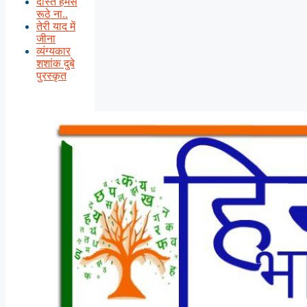
दोस्त हमसे
रूठे ना..
तेरी याद में
जीना
व्यंग्यकार
शशांक दुबे
पुरस्कृत