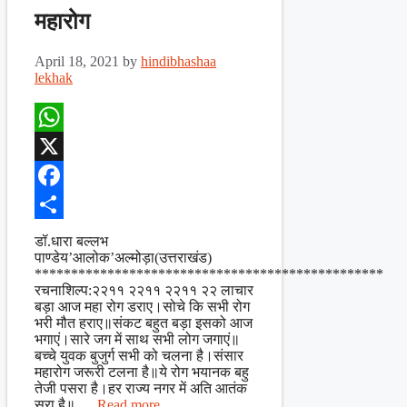
महारोग
April 18, 2021
by
hindibhashaa
lekhak
WhatsApp
X
Facebook
Share
डॉ.धारा बल्लभ
पाण्डेय’आलोक’अल्मोड़ा(उत्तराखंड)
************************************************
रचनाशिल्प:२२११ २२११ २२११ २२ लाचार
बड़ा आज महा रोग डराए।सोचे कि सभी रोग
भरी मौत हराए॥संकट बहुत बड़ा इसको आज
भगाएं।सारे जग में साथ सभी लोग जगाएं॥
बच्चे युवक बुजुर्ग सभी को चलना है।संसार
महारोग जरूरी टलना है॥ये रोग भयानक बहु
तेजी पसरा है।हर राज्य नगर में अति आतंक
सरा है॥ …
Read more