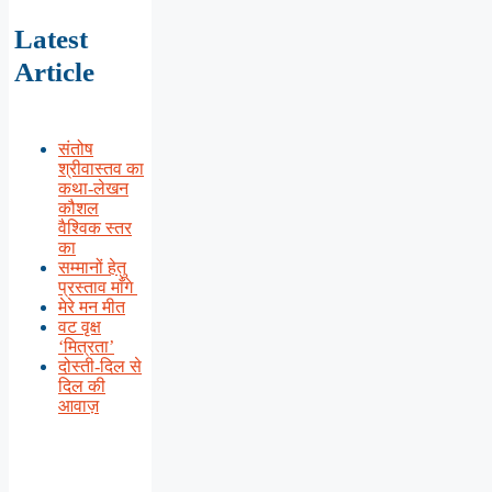
Latest
Article
संतोष
श्रीवास्तव का
कथा-लेखन
कौशल
वैश्विक स्तर
का
सम्मानों हेतु
प्रस्ताव माँगे
मेरे मन मीत
वट वृक्ष
‘मित्रता’
दोस्ती-दिल से
दिल की
आवाज़