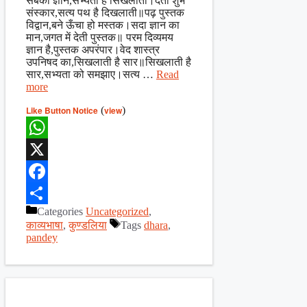
सबका ज्ञान,सभ्यता है सिखलाती।देती शुभ
संस्कार,सत्य पथ है दिखलाती॥पढ़ पुस्तक
विद्वान,बने ऊँचा हो मस्तक।सदा ज्ञान का
मान,जगत में देती पुस्तक॥ परम दिव्यमय
ज्ञान है,पुस्तक अपरंपार।वेद शास्त्र
उपनिषद का,सिखलाती है सार॥सिखलाती है
सार,सभ्यता को समझाए।सत्य …
Read
more
Like Button Notice
(
view
)
WhatsApp
X
Facebook
Categories
Uncategorized
,
Share
काव्यभाषा
,
कुण्डलिया
Tags
dhara
,
pandey