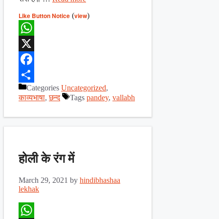
Like Button Notice
(
view
)
WhatsApp
X
Facebook
Categories
Uncategorized
,
Share
काव्यभाषा
,
छन्द
Tags
pandey
,
vallabh
होली के रंग में
March 29, 2021
by
hindibhashaa
lekhak