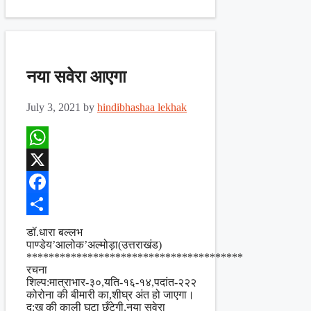
नया सवेरा आएगा
July 3, 2021
by
hindibhashaa lekhak
WhatsApp
X
Facebook
Share
डॉ.धारा बल्लभ
पाण्डेय’आलोक’अल्मोड़ा(उत्तराखंड)
***************************************
रचना
शिल्प:मात्राभार-३०,यति-१६-१४,पदांत-२२२
कोरोना की बीमारी का,शीघ्र अंत हो जाएगा।
दु:ख की काली घटा छँटेगी,नया सवेरा