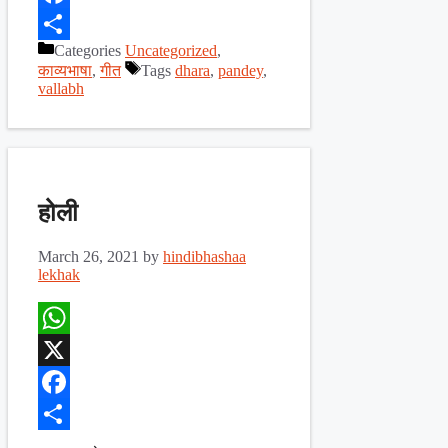
Facebook
Categories
Uncategorized
,
Share
काव्यभाषा
,
गीत
Tags
dhara
,
pandey
,
vallabh
होली
March 26, 2021
by
hindibhashaa
lekhak
WhatsApp
X
Facebook
Share