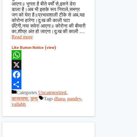
आएगा॥ भुगता है बीते वर्षों से,इसने डेरा
डाला है।अब भी इसके रूप निराले,समग्र
जग को घेरा है॥प्रभावशाली टीके से अब,यह
कोरोना हारेगा।दु:ख की काली घटा
छँटेगी,नया सवेरा आएगा॥ कोरोना की बीमारी
का,शीघ्र अंत हो जाएगा।दु:ख की काली …
Read more
Like Button Notice
(
view
)
WhatsApp
X
Facebook
Categories
Uncategorized
,
Share
काव्यभाषा
,
छन्द
Tags
dhara
,
pandey
,
vallabh