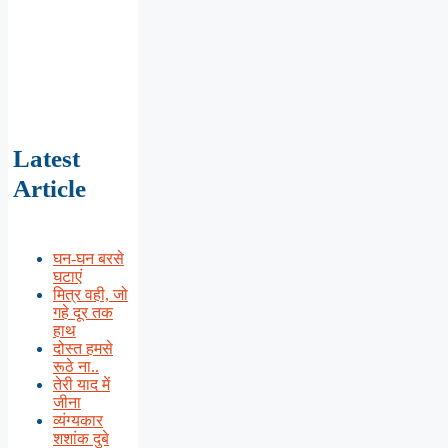
Latest
Article
घन-घन बरसे
घटाएं
मित्र वही, जो
गहे दूर तक
हाथ
दोस्त हमसे
रूठे ना..
तेरी याद में
जीना
व्यंग्यकार
शशांक दुबे