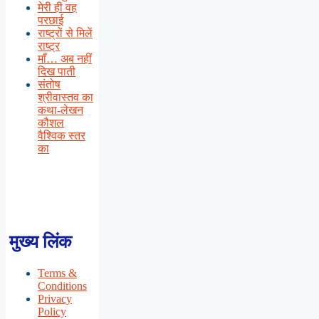
मेरी ही वह
परछाई
राष्ट्रों से मिलें
राष्ट्र
माँ… अब नहीं
दिख पाती
संतोष
श्रीवास्तव का
कथा-लेखन
कौशल
वैश्विक स्तर
का
मुख्य लिंक
Terms &
Conditions
Privacy
Policy