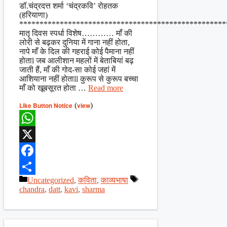
Share
डॉ.चंद्रदत्त शर्मा ‘चंद्रकवि’ रोहतक
(हरियाणा)
***************************************************
मातृ दिवस स्पर्धा विशेष………… माँ की
लोरी से बढ़कर दुनिया में गाना नहीं होता,
नापे माँ के दिल की गहराई कोई पैमाना नहीं
होताl जब आलीशान महलों में बेताबियां बढ़
जाती हैं, माँ की गोद-सा कोई जहां में
आशियाना नहीं होताll कुरूप से कुरूप बच्चा
माँ को खूबसूरत होता …
Read more
Like Button Notice
(
view
)
WhatsApp
X
Facebook
Categories
Tags
Uncategorized
,
कविता
,
काव्यभाषा
Share
chandra
,
datt
,
kavi
,
sharma