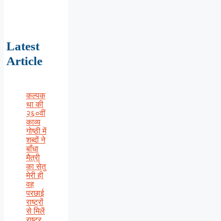
Latest
Article
कल्पक
था की
२६०वीं
काव्य
गोष्ठी में
शब्दों ने
बाँधा
मैत्री
का सेतु
मेरी ही
वह
परछाई
राष्ट्रों
से मिलें
राष्ट्र