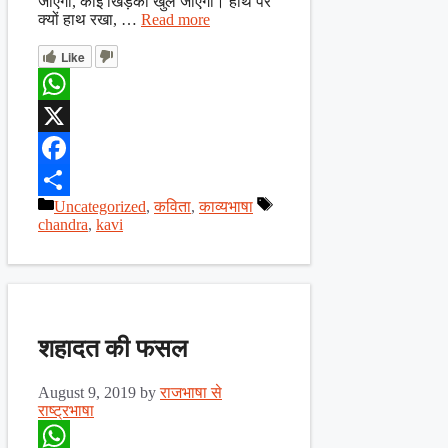
जाएगी, कोई खिड़की खुल जाएगी। हाथ पर
क्यों हाथ रखा, …
Read more
Like
WhatsApp
X
Facebook
Categories
Tags
Uncategorized
,
कविता
,
काव्यभाषा
Share
chandra
,
kavi
शहादत की फसल
August 9, 2019
by
राजभाषा से
राष्ट्रभाषा