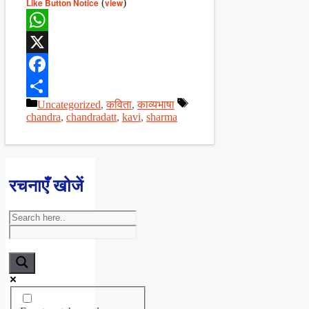
Like Button Notice
(
view
)
WhatsApp
X
Facebook
Categories
Tags
Uncategorized
,
कविता
,
काव्यभाषा
Share
chandra
,
chandradatt
,
kavi
,
sharma
रचनाएँ खोजें