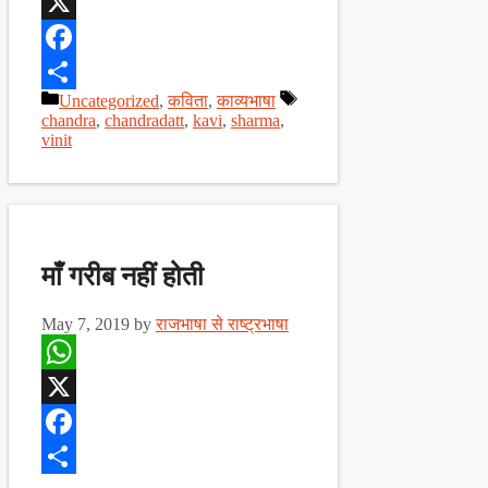
WhatsApp
X
Facebook
Categories
Tags
Uncategorized
,
कविता
,
काव्यभाषा
Share
chandra
,
chandradatt
,
kavi
,
sharma
,
vinit
माँ गरीब नहीं होती
May 7, 2019
by
राजभाषा से राष्ट्रभाषा
WhatsApp
X
Facebook