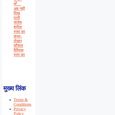
माँ…
अब नहीं
दिख
पाती
संतोष
श्रीवा
स्तव का
कथा-
लेखन
कौशल
वैश्विक
स्तर का
मुख्य लिंक
Terms &
Conditions
Privacy
Policy