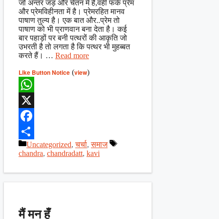
जो अन्तर जड़ और चेतन में है,वही फर्क प्रेम
और प्रेमविहीनता में है। प्रेमरहित मानव
पाषाण तुल्य है। एक बात और..प्रेम तो
पाषाण को भी प्राणवान बना देता है। कई
बार पहाड़ों पर बनी पत्थरों की आकृति जो
उभरती है तो लगता है कि पत्थर भी मुहब्बत
करते हैं। …
Read more
Like Button Notice
(
view
)
WhatsApp
X
Facebook
Categories
Tags
Uncategorized
,
चर्चा
,
समाज
Share
chandra
,
chandradatt
,
kavi
मैं मन हूँ