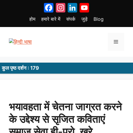
Skip
Facebook
Instagram
LinkedIn
YouTube
to
content
होम
हमारे बारे में
संपर्क
जुड़े
Blog
Menu
कुल पृष्ठ दर्शन : 179
भयावहता में चेतना जाग्रत करने
के उद्देश्य से सृजित कविताएं
समाज सेवा ही-प्रो. खरे