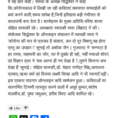
में यह बात कही। संस्था के अध्यक्ष सिद्धेश्वर ने कहा
कि,कोरोनाकाल में लिखी जा रही कविताएं समयगत सच्चाईयों को
बयां करने वाली,समय सापेक्ष हैं,जिन्हें इतिहास बड़ी गंभीरता से
कालजयी बना देता है l कार्यक्रम के मुख्य अतिथि वरिष्ठ शायर
सोहेल फारूकी रहे। अध्यक्षता स्वाराक्षी स्वरा (बिहार) ने की।
संयोजक सिद्धेश्वर के ऑनलाइन संचालन में स्वराक्षी स्वरा ने
‘कोरोना की मार से त्रासद है संसार!, कर दो दूर विषाणु,यह होगा
प्रभु का उपहार !’ सुनाई तो अशोक जैन ( गुजरात) ने ‘सन्नाटा है
हर तरफ, महामारी का जोर, घर में दुबके ही रहो, नहीं मचाओ शोर!!
एवं विज्ञान व्रत ने ‘बस अपना ही गम देखा है ?,तुमने कितना कम
देखा है’ सुनाई। सोहेल फारुकी,डॉ. मेहता नागेंद्र सिंह,आराधना
प्रसाद,ऋचा वर्मा एवं विजया लक्ष्मी सिन्हा आदि ने भी रचनाएँ पढ़ीं।
इस प्रकार यादगार ऑनलाइन कवि सम्मेलन हुआ। कविताओं पर
सारगर्भित टिप्पणी प्रस्तुत करने वालों में अपूर्व कुमार,संतोष
मालवीय,डॉ. पुष्पा जमुआर, हरीश बिस्ट आदि शामिल रहे।
Like