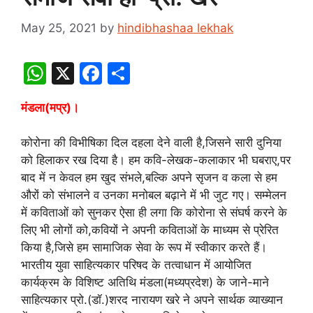
May 25, 2021
by
hindibhashaa lekhak
W
X
F
S
h
a
h
मंडला(मप्र)।
at
c
ar
s
e
e
कोरोना की विभीषिका दिल दहला देने वाली है,जिसने सारी दुनिया
A
b
को हिलाकर रख दिया है। हम कवि-लेखक-कलाकार भी घबराए,पर
बाद में न केवल हम खुद संभले,बल्कि अपने सृजन व कला से हम
p
o
औरों को संभालने व उनका मनोबल बढ़ाने में भी जुट गए। सम्मेलन
p
o
में कविताओं को सुनकर ऐसा ही लगा कि कोरोना से संघर्ष करने के
k
लिए भी लोगों को,कवियों ने अपनी कविताओं के माध्यम से प्रेरित
किया है,जिसे हम सामाजिक सेवा के रूप में स्वीकार करते हैं।
भारतीय युवा साहित्यकार परिषद के तत्वाधान में आयोजित
कार्यक्रम के विशिष्ट अतिथि मंडला(मध्यप्रदेश) के जाने-माने
साहित्यकार प्रो.(डॉ.)शरद नारायण खरे ने अपने सार्थक व्याख्यान