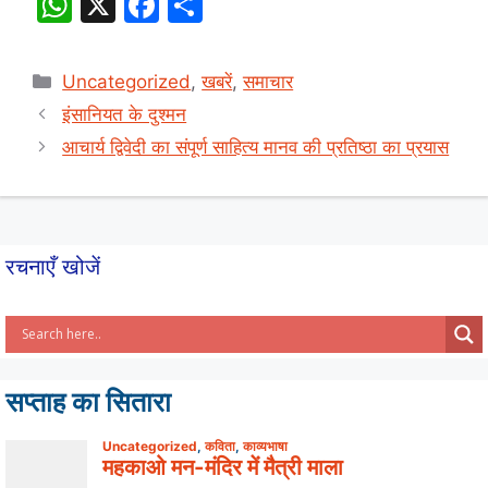
W
X
F
S
h
a
h
at
c
ar
Categories
Uncategorized
,
खबरें
,
समाचार
s
e
e
इंसानियत के दुश्मन
A
b
आचार्य द्विवेदी का संपूर्ण साहित्य मानव की प्रतिष्ठा का प्रयास
p
o
p
o
k
रचनाएँ खोजें
सप्ताह का सितारा