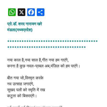
W
X
F
S
h
a
h
प्रो.डॉ. शरद नारायण खरे
at
c
ar
मंडला(मध्यप्रदेश)
s
e
e
A
b
**************************************
*********************************
p
o
p
o
नया काल है,नया साल है,गीत नया हम गाएंगे,
k
करना है कुछ नवल-प्रबल अब,मंज़िल को हम पाएंगे।
बीत गया जो,विस्मृत करके
नव उत्साह जगाएंगे,
सुखद पलों को स्मृति में रख
कटुता को बिसराएंगे।