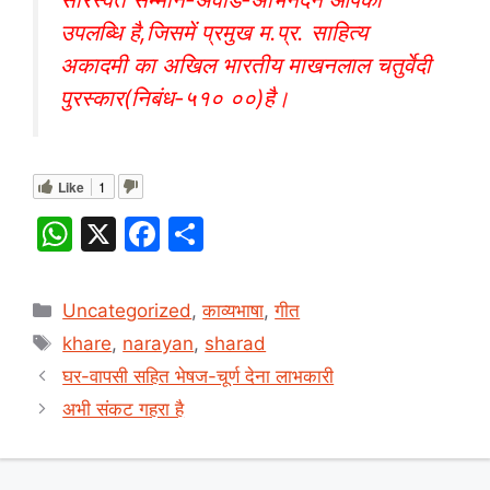
उपलब्धि है,जिसमें प्रमुख म.प्र. साहित्य
अकादमी का अखिल भारतीय माखनलाल चतुर्वेदी
पुरस्कार(निबंध-५१० ००)है।
Like
1
W
X
F
S
h
a
h
at
c
ar
Categories
Uncategorized
,
काव्यभाषा
,
गीत
s
e
e
Tags
khare
,
narayan
,
sharad
A
b
घर-वापसी सहित भेषज-चूर्ण देना लाभकारी
p
o
अभी संकट गहरा है
p
o
k