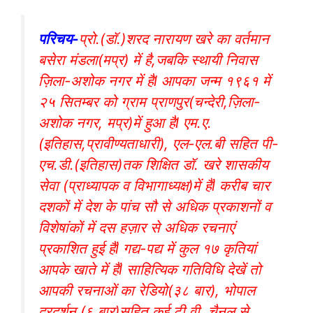
परिचय-
प्रो.(डॉ.)शरद नारायण खरे का वर्तमान
बसेरा मंडला(मप्र) में है,जबकि स्थायी निवास
ज़िला-अशोक नगर में हैl आपका जन्म १९६१ में
२५ सितम्बर को ग्राम प्राणपुर(चन्देरी,ज़िला-
अशोक नगर, मप्र)में हुआ हैl एम.ए.
(इतिहास,प्रावीण्यताधारी), एल-एल.बी सहित पी-
एच.डी.(इतिहास)तक शिक्षित डॉ. खरे शासकीय
सेवा (प्राध्यापक व विभागाध्यक्ष)में हैंl करीब चार
दशकों में देश के पांच सौ से अधिक प्रकाशनों व
विशेषांकों में दस हज़ार से अधिक रचनाएं
प्रकाशित हुई हैंl गद्य-पद्य में कुल १७ कृतियां
आपके खाते में हैंl साहित्यिक गतिविधि देखें तो
आपकी रचनाओं का रेडियो(३८ बार), भोपाल
दूरदर्शन (६ बार)सहित कई टी.वी. चैनल से