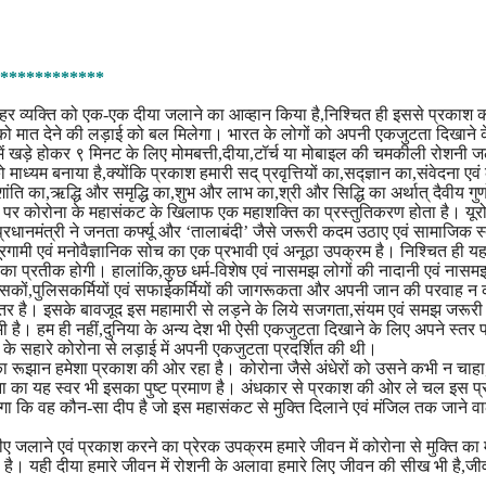
************
िये हर व्यक्ति को एक-एक दीया जलाने का आव्हान किया है,निश्चित ही इससे प्रकाश 
 को मात देने की लड़ाई को बल मिलेगा। भारत के लोगों को अपनी एकजुटता दिखाने 
ं खड़े होकर ९ मिनट के लिए मोमबत्ती,दीया,टॉर्च या मोबाइल की चमकीली रोशनी ज
 माध्यम बनाया है,क्योंकि प्रकाश हमारी सद् प्रवृत्तियों का,सद्ज्ञान का,संवेदना एव
ांति का,ऋद्धि और समृद्धि का,शुभ और लाभ का,श्री और सिद्धि का अर्थात् दैवीय गुण
रती पर कोरोना के महासंकट के खिलाफ एक महाशक्ति का प्रस्तुतिकरण होता है। यू
ं प्रधानमंत्री ने जनता कर्फ्यू और ‘तालाबंदी’ जैसे जरूरी कदम उठाए एवं सामाजिक स
ूरगामी एवं मनोवैज्ञानिक सोच का एक प्रभावी एवं अनूठा उपक्रम है। निश्चित ही य
प्रतीक होगी। हालांकि,कुछ धर्म-विशेष एवं नासमझ लोगों की नादानी एवं नासम
कित्सकों,पुलिसकर्मियों एवं सफाईकर्मियों की जागरूकता और अपनी जान की परवाह न 
े बेहतर है। इसके बावजूद इस महामारी से लड़ने के लिये सजगता,संयम एवं समझ जरूरी
है। हम ही नहीं,दुनिया के अन्य देश भी ऐसी एकजुटता दिखाने के लिए अपने स्तर 
ाॅब के सहारे कोरोना से लड़ाई में अपनी एकजुटता प्रदर्शित की थी।
का रूझान हमेशा प्रकाश की ओर रहा है। कोरोना जैसे अंधेरों को उसने कभी न चाहा
्थना का यह स्वर भी इसका पुष्ट प्रमाण है। अंधकार से प्रकाश की ओर ले चल इस प्
चा होगा कि वह कौन-सा दीप है जो इस महासंकट से मुक्ति दिलाने एवं मंजिल तक जाने व
दीए जलाने एवं प्रकाश करने का प्रेरक उपक्रम हमारे जीवन में कोरोना से मुक्ति का 
 है। यही दीया हमारे जीवन में रोशनी के अलावा हमारे लिए जीवन की सीख भी है,ज