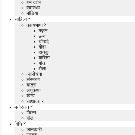
धर्म-दर्शन
स्वास्थ्य
मीडिया
साहित्य
काव्यभाषा
ग़ज़ल
छन्द
चौपाई
दोहा
हायकु
कविता
गीत
रोला
आलोचना
संस्मरण
यात्रा
लघुकथा
व्यंग्य
साक्षात्कार
मनोरंजन
फिल्म
खेल
विधि
जानकारी
सलाह