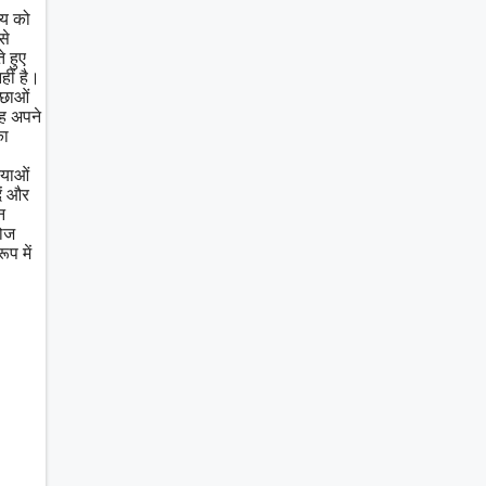
्य को
से
 हुए
हीं है।
्छाओं
यह अपने
का
्याओं
ें और
न
खोज
प में