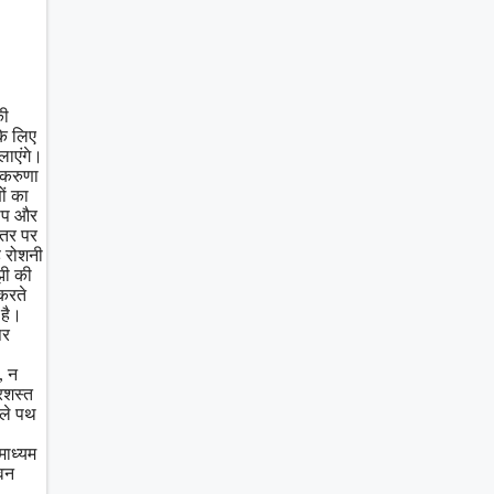
की
के लिए
लाएंगे।
ं करुणा
ों का
रोप और
्तर पर
ह रोशनी
झी की
करते
 है।
पर
, न
रशस्त
ाले पथ
माध्यम
ीवन