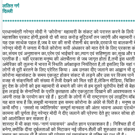
Share
ललित गर्ग
दिल्ली
*******************************************************
प्रधानमंत्री नरेन्द्र मोदी ने ‘कोरोना’ महामारी के संकट को परास्त करने के ल
महाशक्ति प्रकट होगी,इससे दो सौ साठ करोड़ मुट्ठियाँ तन जाएंगी और महामारी
यह एक सार्थक पहल है,जब वे घर की सभी रोशनी बंद करके,दरवाजे या बालकनी मे
नरेन्द्र मोदी नेे जनता में फैले कोरोना रूपी अंधकार को मात देने के लिए प्रकाश को
का,संयम एवं अनुशासन का,प्रेम एवं भाईचारे का,त्याग एवं सहिष्णुता का,सुख और श
प्रतीक है। यही प्रकाश मनुष्य की अंतर्चेतना से जब जागृत होता है,तभी इस ध
अमेरिका की तुलना में भारत में स्थिति अपेक्षाकृत नियंत्रित है,तो इसलिए कि यहा
लोगों से दूरी बरतने के लिए प्रेरित किया। अब उनका दीए जलाने का आह्वान भी द
कोरोना महासंकट के समय एकजुट होकर संकट से लड़ने और उस पर विजय पाने का 
वजह से संक्रमितों की संख्या में तेजी देखने को मिल रही है,लेकिन मीडिया, चि
हुए देश के लोगों को इस महामारी से बचाने की जंग से हम दूसरे यूरोपीय देशों स
इस लड़ाई के सेनानियों के प्रति कृतज्ञता और एकजुटता दिखाने की आवश्यकता भी 
अपनी तरह के प्रयोग कर रहे हैं। इटली के लोगों ने भी राष्ट्रगान एवं लाइटिंग म
यह बात सच है कि,समूची मानवता इस समय कोरोना के अंधेरे से घिरी है। मनुष्य 
कभी माँगा। ‘तमसो मा ज्योतिगर्मय’ सम्पूर्ण मानवता की अंतर भावना अथवा प्रार
कामना की पूर्णता हेतु नरेन्द्र मोदी ने दीए जलाने की प्रेरणा देते हुए जरूर सो
को आलोकित कर सकता है।
शास्त्र में भी कहा गया-‘नाणं पयासयरं’ अर्थात ज्ञान प्रकाशकर है। निश्चित ही 
बनेगा,क्योंकि दीया दुर्बलताओं को मिटाकर नई जीवन-शैली की शुरुआत का संकल्प
बचाव का साधन भी है,संयम की प्रेरणा एवं महासंकट से मुक्ति का पथ भी है।