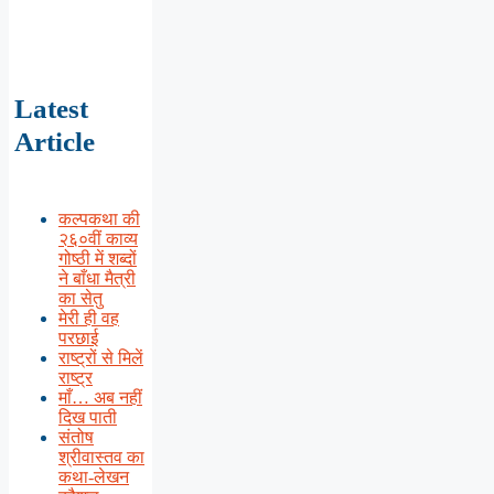
Latest
Article
कल्पकथा की
२६०वीं काव्य
गोष्ठी में शब्दों
ने बाँधा मैत्री
का सेतु
मेरी ही वह
परछाई
राष्ट्रों से मिलें
राष्ट्र
माँ… अब नहीं
दिख पाती
संतोष
श्रीवास्तव का
कथा-लेखन