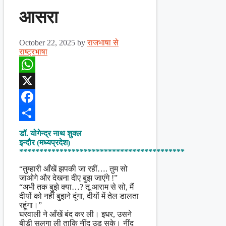
आसरा
October 22, 2025
by
राजभाषा से
राष्ट्रभाषा
WhatsApp
X
Facebook
Share
डॉ. योगेन्द्र नाथ शुक्ल
इन्दौर (मध्यप्रदेश)
*****************************************
“तुम्हारी आँखें झपकी जा रहीं…. तुम सो
जाओगे और देखना दीए बुझ जाएंगे !”
“अभी तक बुझे क्या…? तू आराम से सो, मैं
दीयों को नहीं बुझने दूंगा, दीयों में तेल डालता
रहूंगा।”
घरवाली ने आँखें बंद कर ली। इधर, उसने
बीड़ी सुलगा ली ताकि नींद उड़ सके। नींद