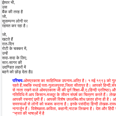
ईश्वर भी,
उस
बैंक की तरह है
जो,
सुसम्पन्न लोगों पर
रहमत कर रहा है।
जो,
खटते हैं
रात-दिन
रोटी के चक्कर में,
उन्हें
सदा-सदा के लिए,
सार-सागर की
उदण्डित लहरों में
बहने को छोड़ देता हैll
परिचय-
ओमप्रकाश का साहित्यिक उपनाम-अत्रि है। १ मई १९९३ को गुलालपुरवा
रहते हैं,जबकि स्थाई पता-गुलालपुरवा,जिला सीतापुर है। आपको हिन्दी,संस
से नाता रखने वाले ओमप्रकाश जी की पूर्ण शिक्षा-बी.ए.(हिन्दी प्रतिष्ठा)
गतिविधि में आप किसान-मजदूर के जीवन संघर्ष का चित्रण करते हैं। लेख
आपकी रचनाएं छ्पी हैं। आपकी विशेष उपलब्धि-शोध छात्र होना ही है। अत
समस्याओं से लोगों को रूबरू कराना है। इनके पसंदीदा हिन्दी लेखक-रामधार
नागार्जुन हैं। विशेषज्ञता-कविता, कहानी,नाटक लिखना है। देश और हिंदी
“भारत की भाषाओंं में है