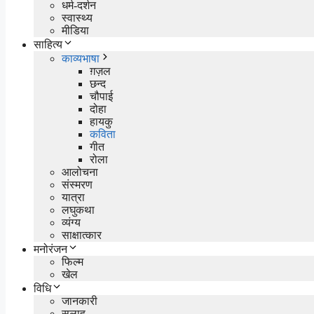
धर्म-दर्शन
स्वास्थ्य
मीडिया
साहित्य
काव्यभाषा
ग़ज़ल
छन्द
चौपाई
दोहा
हायकु
कविता
गीत
रोला
आलोचना
संस्मरण
यात्रा
लघुकथा
व्यंग्य
साक्षात्कार
मनोरंजन
फिल्म
खेल
विधि
जानकारी
सलाह