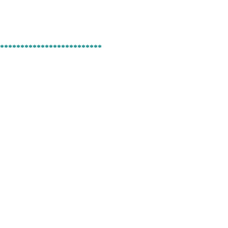
*************************