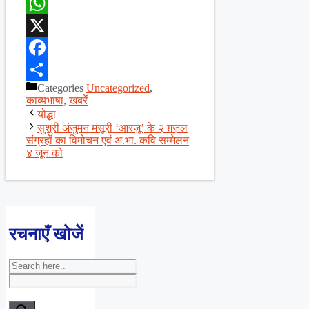
WhatsApp
X
Facebook
Categories
Uncategorized
,
Share
काव्यभाषा
,
खबरें
योद्धा
सुश्री अंजुमन मंसूरी ‘आरज़ू’ के २ ग़ज़ल
संग्रहों का विमोचन एवं अ.भा. कवि सम्मेलन
४ जून को
रचनाएँ खोजें