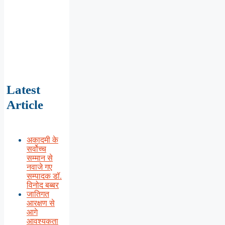
Latest
Article
अकादमी के
सर्वोच्च
सम्मान से
नवाजे गए
सम्पादक डॉ.
विनोद बब्बर
जातिगत
आरक्षण से
आगे
आवश्यकता