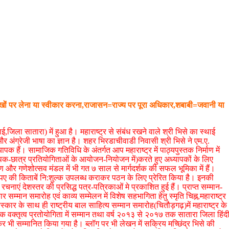
आँखों पर लेना या स्वीकार करना,राजासन=राज्य पर पूरा अधिकार,शबाबी=जवानी या
िला सातारा) में हुआ है। महाराष्ट्र से संबंध रखने वाले श्री भिसे का स्थाई
 और अंग्रेजी भाषा का ज्ञान है। शहर भिरडाचीवाडी निवासी श्री भिसे ने एम.ए.
 अध्यापक हैं। सामाजिक गतिविधि के अंतर्गत आप महाराष्ट्र में पाठ्यपुस्तक निर्माण में
ापक-छात्र प्रतियोगिताओं के आयोजन-नियोजन में)करते हुए अध्यापकों के लिए
र्माण और गणेशोत्सव मंडल में भी गत ७ साल से मार्गदर्शक की सफल भूमिका में हैं।
रुपए की किताबें नि:शुल्क उपलब्ध कराकर पठन के लिए प्रेरित किया है। इनकी
ं देशस्तर की प्रसिद्ध पत्र-पत्रिकाओं मे प्रकाशित हुई हैं। प्राप्त सम्मान-
म्मान समारोह एवं काव्य सम्मेलन में विशेष सहभागिता हेतु स्मृति चिह्न,महाराष्ट्र
रस्कार के साथ ही राष्ट्रीय बाल साहित्य सम्मान समारोह(चितौड़गढ़)में महाराष्ट्र के
्यापक वक्तृत्व प्रतोयोगिता में सम्मान तथा वर्ष २०१३ से २०१७ तक सातारा जिला हिंद
लेकर भी सम्मानित किया गया है। ब्लॉग पर भी लेखन में सक्रिय मच्छिंद्र भिसे की