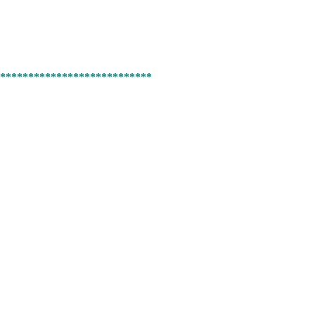
***************************