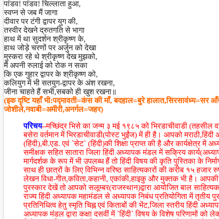
पांडव! पांडव! चिल्लाता हुआ,
स्वप्न से जब मैं जागा
दीवार पर टंगी द्वापर युग की,
तस्वीर देखने द्रुतगति से भागा
हाथ में था सुदर्शन श्रीकृष्ण के,
हाथ जोड़े चरणों पर अर्जुन को देखा
मुस्करा रहे थे श्रीकृष्ण देख मुझको,
मैं अपनी रुलाई को रोक न सका
कि एक गुहार द्वापर के श्रीकृष्ण को,
कलियुग में भी सतयुग-द्वापर के अंश रखना,
जीना चाहते हैं सभी,सबको ही खुश रखना॥
(इक दृष्टि यहाँ भी:पद्मावती=कंस की माँ, बदहाल=बुरे हालात,सिरसावंध्य=सर 
जोशीले,नवाबी=अमीरी,अनर्गल=जहर)
परिचय
–
मच्छिंद्र भिसे का जन्म ३ मई १९८५ को भिरडाचीवाडी (तहसील वाई,ज
बसेरा वर्तमान में भिरडाचीवाडी(पोस्ट भुईंज) में ही है। आपको मराठी,हिंदी
(हिंदी),बी.एड. एवं `सेट` (हिंदी)की शिक्षा प्राप्त की है और कार्यक्षेत्र में
समीक्षक सहित सातारा जिला हिंदी अध्यापक मंडल में सक्रिय कार्य(अध्य
मार्गदर्शक के रूप में भी उपलब्ध हैं तो हिंदी विषय की कृति पुस्तिका के नि
साथ ही छात्रों के लिए विभिन्न वरिष्ठ साहित्यकारों की करीब १५ हजार 
लेखन विधा-गीत,कविता,कहानी, एकांकी,हाइकु और मुक्तक भी है। आपकी रचनाए
पुरस्कार देखें तो आपको सलूम्बर(राजस्थान)द्वारा आयोजित बाल साहित्यकार स
राज्य हिंदी अध्यापक महामंडल से अध्यापक निबंध प्रतियोगिता में तृतीय पु
प्रतिनिधित्व हेतु स्मृति चिह्न एवं किताबों की भेंट,जिला स्तरीय हिंदी अध
अध्यापक मंडल द्वारा कक्षा दसवीं में `हिंदी` विषय के विशेष परिणामों को 