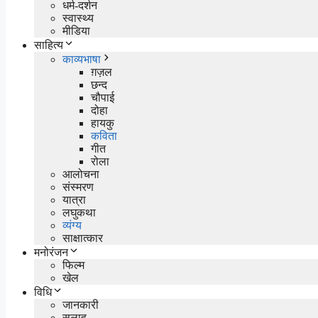
धर्म-दर्शन
स्वास्थ्य
मीडिया
साहित्य
काव्यभाषा
ग़ज़ल
छन्द
चौपाई
दोहा
हायकु
कविता
गीत
रोला
आलोचना
संस्मरण
यात्रा
लघुकथा
व्यंग्य
साक्षात्कार
मनोरंजन
फिल्म
खेल
विधि
जानकारी
सलाह