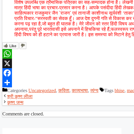
विशेष उपलब्धि एक त्रैमासिक पत्रिका का सह-सम्पादक होना है। लेखनी क
मात्र हिंदी भाषा का प्रचार-प्रसार करना है। आपके पसंदीदा हिंदी लेखक-सू
साहित्यकार राजकुमार जैन `राजन` एवं तानाजी काशीनाथ सूर्यवंशी ‘ताका’ ह
प्रति विचार-“सरस्वती का सेवक हूँ। आज देश दुगनी गति से विकास कर र
करना पढ़ रहा है,जो बहुत ही घातक है। मेरे जीवन को स्तर हिंदी विषय अध्या
अपनाया,परंतु पूरे भारतवासी इसे अपनाने में हिचकिचा रहे हैं,फलस्वरूप राष्ट्री
हिंदी विषय को ही हटाने का प्रयास जारी है। इस समस्या को मिटाने हेत
Like
WhatsApp
X
Facebook
Categories
Uncategorized
,
कविता
,
काव्यभाषा
,
व्यंग्य
Tags
bhise
,
mac
Share
श्री कृष्ण लीला
कृष्ण जन्म
Comments are closed.