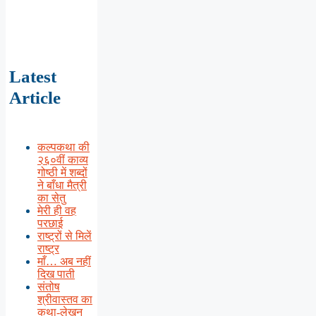
Latest
Article
कल्पकथा की
२६०वीं काव्य
गोष्ठी में शब्दों
ने बाँधा मैत्री
का सेतु
मेरी ही वह
परछाई
राष्ट्रों से मिलें
राष्ट्र
माँ… अब नहीं
दिख पाती
संतोष
श्रीवास्तव का
कथा-लेखन