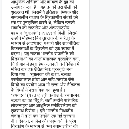
आधुनिक अस्मिता और दायित्व के द्वंद्व को
उजागर करता है। यह उनकी उस शैली की
शुरूआत थी, जिसमें वे इतिहास, मिथक और
समकालीन यथार्थ के त्रिकोणीय संबंधों को
मंच पर पुनर्सृजित करते थे, लेकिन उनकी
ख्याति को राष्ट्रीय और अंतरराष्ट्रीय
पहचान ‘तुग़लक’ (१९६४) से मिली, जिसमें
उन्होंने मोहम्मद बिन तुग़लक के चरित्र के
माध्यम से आदर्शवाद, यथार्थ और राजनीतिक
विफलताओं के त्रिकोण को एक रूपक में
बदला। यह नाटक भारतीय राजनीति की
विडंबनाओं का आलोचनात्मक दस्तावेज बना,
जिसे बाद में इब्राहिम अल्काज़ी के निर्देशन में
मंचित कर एक ऐतिहासिक प्रस्तुति बना
दिया गया। ‘तुग़लक’ की कथा, उसका
प्रतीकात्मक ढांचा और साँप-शतरंज जैसे
बिम्बों का प्रयोग आज भी सत्ता और नैतिकता
के विमर्श में प्रासंगिक बना हुआ है।
‘हयवदन’ (१९७१) श्री कर्नाड के रचनात्मक
उत्कर्ष का वह बिंदु है, जहाँ उन्होंने पारंपरिक
लोकनाट्य और आधुनिक मनोविश्लेषण को
एकसाथ पिरोया। इसे भारतीय मिथकीय
चेतना में ढाल कर उन्होंने एक नई संरचना
दी। देवदत्त, कपिल और पद्मावती के प्रेम
त्रिकोण के माध्यम से ‘मन बनाम शरीर’ की