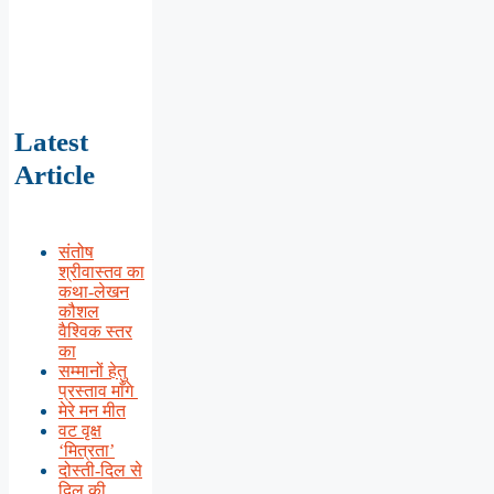
Latest
Article
संतोष
श्रीवास्तव का
कथा-लेखन
कौशल
वैश्विक स्तर
का
सम्मानों हेतु
प्रस्ताव माँगे
मेरे मन मीत
वट वृक्ष
‘मित्रता’
दोस्ती-दिल से
दिल की