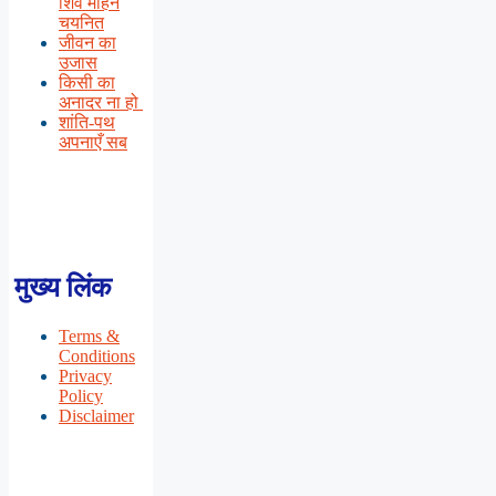
शिव मोहन
चयनित
जीवन का
उजास
किसी का
अनादर ना हो
शांति-पथ
अपनाएँ सब
मुख्य लिंक
Terms &
Conditions
Privacy
Policy
Disclaimer