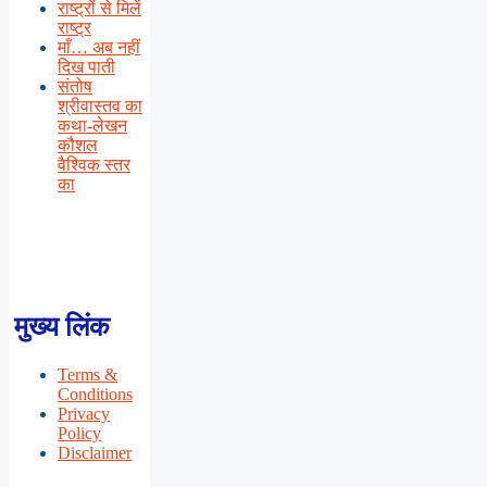
राष्ट्रों से मिलें
राष्ट्र
माँ… अब नहीं
दिख पाती
संतोष
श्रीवास्तव का
कथा-लेखन
कौशल
वैश्विक स्तर
का
मुख्य लिंक
Terms &
Conditions
Privacy
Policy
Disclaimer