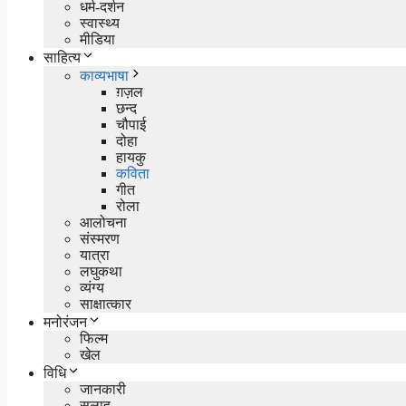
धर्म-दर्शन
स्वास्थ्य
मीडिया
साहित्य
काव्यभाषा
ग़ज़ल
छन्द
चौपाई
दोहा
हायकु
कविता
गीत
रोला
आलोचना
संस्मरण
यात्रा
लघुकथा
व्यंग्य
साक्षात्कार
मनोरंजन
फिल्म
खेल
विधि
जानकारी
सलाह