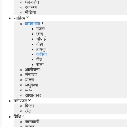
धर्म-दर्शन
स्वास्थ्य
मीडिया
साहित्य
काव्यभाषा
ग़ज़ल
छन्द
चौपाई
दोहा
हायकु
कविता
गीत
रोला
आलोचना
संस्मरण
यात्रा
लघुकथा
व्यंग्य
साक्षात्कार
मनोरंजन
फिल्म
खेल
विधि
जानकारी
सलाह