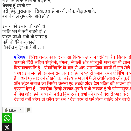
मैं तो ऊपर से सीधे-साधे इंसान,
भेजता हूँ धरती पर
उसे हिंदू, मुसलमान, सिख, इसाई, पारसी, जैन, बौद्ध इत्यादि,
बनाने वाले तुम कौन होते हो ?
इंसान को इंसान तो रहने दो,
जाति-धर्म में क्यों बांटते हो ?
संभल जाओ अभी भी समय है।
नहीं तो ‘विनाश काले,
विपरीत बुद्धि’ तो है ही…॥
परिचय–
दिनेश चन्द्र प्रसाद का साहित्यिक उपनाम ‘दीनेश’ है। सिवान (बि
आपको हिंदी सहित अंग्रेजी, बंगला, नेपाली और भोजपुरी भाषा का भी ज्ञान 
विद्यावाचस्पति है। सेवानिवृत्ति के बाद से आप सामाजिक कार्यों में भाग
‘अगर इजाजत हो’ (काव्य संकलन) सहित २०० से ज्यादा रचनाएं विभिन्न पत्र
हैं। श्री प्रसाद की लेखनी का उद्देश्य-समाज में फैले अंधविश्वास और कुर
और सुंदर समाज का निर्माण करना एवं सबके अंदर देश भक्ति की भावना हो
प्रेरणा देना है। पसंदीदा हिन्दी लेखक-पुराने सभी लेखक हैं तो प्रेरणापु
के देश और हिंदी भाषा के प्रति विचार-हम सभी को अपने देश से प्यार करन
देश ही नहीं रहेगा तो कौन-सा धर्म ? देश प्रेम ही धर्म होना चाहिए और जा
Like
1
WhatsApp