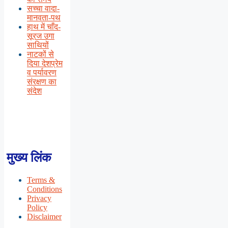
सच्चा वादा-
मानवता-पथ
हाथ में चाँद-
सूरज उगा
साथियों
नाटकों से
दिया देशप्रेम
व पर्यावरण
संरक्षण का
संदेश
मुख्य लिंक
Terms &
Conditions
Privacy
Policy
Disclaimer