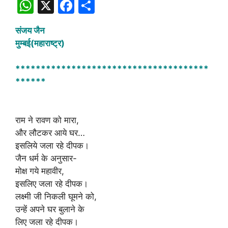
W
X
F
S
h
a
h
संजय जैन
at
c
ar
मुम्बई(महाराष्ट्र)
s
e
e
A
b
**************************************
******
p
o
p
o
k
राम ने रावण को मारा,
और लौटकर आये घर…
इसलिये जला रहे दीपक।
जैन धर्म के अनुसार-
मोक्ष गये महावीर,
इसलिए जला रहे दीपक।
लक्ष्मी जी निकली घूमने को,
उन्हें अपने घर बुलाने के
लिए जला रहे दीपक।