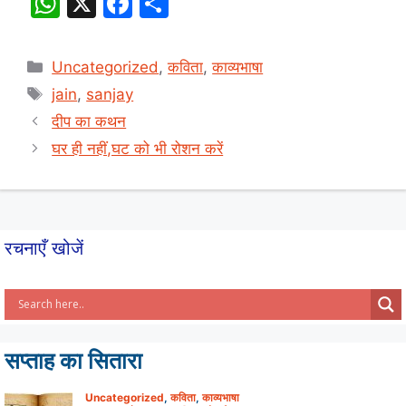
W
X
F
S
h
a
h
at
c
ar
Categories
Uncategorized
,
कविता
,
काव्यभाषा
s
e
e
Tags
jain
,
sanjay
A
b
दीप का कथन
p
o
घर ही नहीं,घट को भी रोशन करें
p
o
k
रचनाएँ खोजें
सप्ताह का सितारा