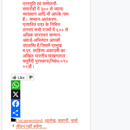
प्रस्तुति एवं सम्मेलनों-
समारोहों में ३०० से ज्यादा
व्याख्यान आदि भी आपके नाम
है। सम्मान-अलंकरण-
प्रशस्ति पत्र के निमित्त
लगभग सभी राज्यों में ६०० से
अधिक सारस्वत सम्मान-
अवार्ड-अभिनंदन आपकी
उपलब्धि है,जिसमें प्रमुख
म.प्र. साहित्य अकादमी का
अखिल भारतीय माखनलाल
चतुर्वेदी पुरस्कार(निबंध-५१०
००)है।
Like
WhatsApp
X
Facebook
Categories
Uncategorized
,
आलेख
,
कहानी
,
चर्चा
Share
जीवन नहीं बचेगा…