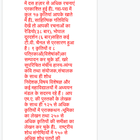
में दस हज़ार से अधिक रचनाएं
प्रकाशित हुई हैंL गद्य-पद्य में
कुल १७ कृतियां आपके खाते
में हैंL साहित्यिक गतिविधि
देखें तो आपकी रचनाओं का
रेडियो(३८ बार), भोपाल
दूरदर्शन (६ बार)सहित कई
टी.वी. चैनल से प्रसारण हुआ
है। ९ कृतियों व ८
पत्रिकाओं(विशेषांकों)का
सम्पादन कर चुके डॉ. खरे
सुपरिचित मंचीय हास्य-व्यंग्य
कवि तथा संयोजक,संचालक
के साथ ही शोध
निदेशक,विषय विशेषज्ञ और
कई महाविद्यालयों में अध्ययन
मंडल के सदस्य रहे हैं। आप
एम.ए. की पुस्तकों के लेखक
के साथ ही १२५ से अधिक
कृतियों में प्राक्कथन -भूमिका
का लेखन तथा २५० से
अधिक कृतियों की समीक्षा का
लेखन कर चुके हैंL राष्ट्रीय
शोध संगोष्ठियों में १५० से
अधिक शोध पत्रों की