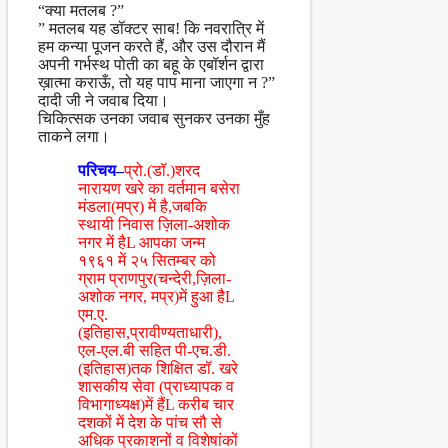
“क्या मतलब ?”
” मतलब यह डॉक्टर साब! कि नवरात्रि में
हम कन्या पूजन करते हैं, और उस दौरान मैं
अपनी गर्भस्थ पोती का बहू के एबॉर्शन द्वारा
ख़ात्मा कराऊँ, तो यह पाप माना जाएगा न ?”
दादी जी ने जवाब दिया।
चिकित्सक उनका जवाब सुनकर उनका मुँह
ताकने लगा।
परिचय–
प्रो.(डॉ.)शरद
नारायण खरे का वर्तमान बसेरा
मंडला(मप्र) में है,जबकि
स्थायी निवास ज़िला-अशोक
नगर में हैL आपका जन्म
१९६१ में २५ सितम्बर को
ग्राम प्राणपुर(चन्देरी,ज़िला-
अशोक नगर, मप्र)में हुआ हैL
एम.ए.
(इतिहास,प्रावीण्यताधारी),
एल-एल.बी सहित पी-एच.डी.
(इतिहास)तक शिक्षित डॉ. खरे
शासकीय सेवा (प्राध्यापक व
विभागाध्यक्ष)में हैंL करीब चार
दशकों में देश के पांच सौ से
अधिक प्रकाशनों व विशेषांकों