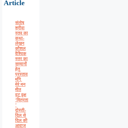
Article
संतोष
श्रीवा
स्तव का
कथा-
लेखन
कौशल
वैश्विक
स्तर का
सम्मानों
हेतु
प्रस्ताव
माँगे
मेरे मन
मीत
वट वृक्ष
‘मित्रता
’
दोस्ती-
दिल से
दिल की
आवाज़