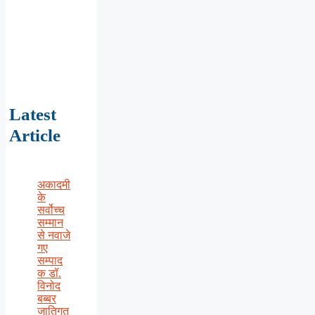
Latest
Article
अकादमी
के
सर्वोच्च
सम्मान
से नवाजे
गए
सम्पाद
क डॉ.
विनोद
बब्बर
जातिगत