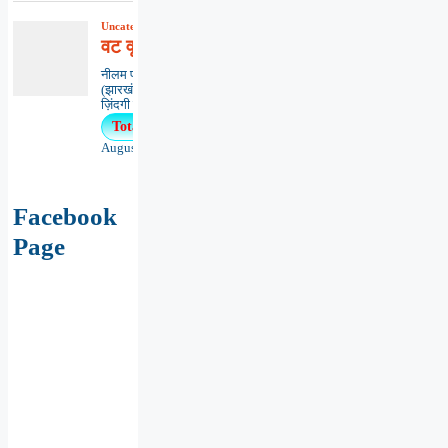
Uncategorized
,
कविता
,
काव्यभाषा
वट वृक्ष ‘मित्रता’
नीलम प्रभा सिन्हाधनबाद
(झारखंड)*********************************
ज़िंदगी का...
Total Views : 11
August 5, 2026
Facebook
Page