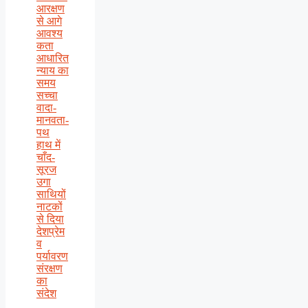
आरक्षण
से आगे
आवश्य
कता
आधारित
न्याय का
समय
सच्चा
वादा-
मानवता-
पथ
हाथ में
चाँद-
सूरज
उगा
साथियों
नाटकों
से दिया
देशप्रेम
व
पर्यावरण
संरक्षण
का
संदेश