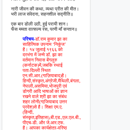
नारी जीवन की कथा, व्यथा प्रीत की मीत।
भरी लाज संवेदना, सहनशील सद्नीति॥
एक बार डोली उठी, हुई परायी शान।
फँस ममता वात्सल्य रस, पत्नी माँ सन्तान॥
परिचय-
डॉ.राम कुमार झा का
साहित्यिक उपनाम ‘निकुंज’
है। १४ जुलाई १९६६ को
दरभंगा में जन्मे डॉ. झा का
वर्तमान निवास बेंगलुरु
(कर्नाटक)में,जबकि स्थाई
पता-दिल्ली स्थित
एन.सी.आर.(गाज़ियाबाद)है।
हिन्दी,संस्कृत,अंग्रेजी,मैथिली,बंगला,
नेपाली,असमिया,भोजपुरी एवं
डोगरी आदि भाषाओं का ज्ञान
रखने वाले श्री झा का संबंध
शहर लोनी(गाजि़याबाद उत्तर
प्रदेश)से है। शिक्षा एम.ए.
(हिन्दी,
संस्कृत,इतिहास),बी.एड.,एल.एल.बी.,
पीएच-डी. और जे.आर.एफ.
है। आपका कार्यक्षेत्र-वरिष्ठ