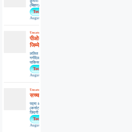
कुमारी ऋतंभरामुजफ्फरपुर
(बिहार)********************************************..
Total Views : 19
August 5, 2026
Uncategorized
,
आलेख
,
राष्ट्रीय
पीओके की पुकार और दुनिया की
जिम्मेदारी
ललित
गर्गदिल्ली*******************************
पाकिस्तान अधिकृत कश्मीर (पीओ...
Total Views : 11
August 3, 2026
Uncategorized
,
कविता
,
काव्यभाषा
सच्चा दोस्त तो दीपक
पद्मा अग्रवालबैंगलोर
(कर्नाटक)********************************
ज़िंदगी का न...
Total Views : 11
August 5, 2026