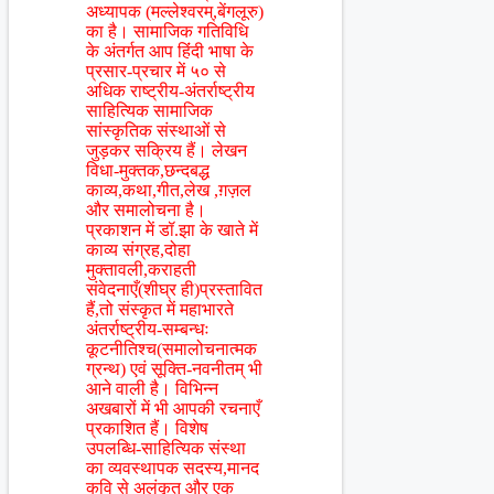
अध्यापक (मल्लेश्वरम्,बेंगलूरु)
का है। सामाजिक गतिविधि
के अंतर्गत आप हिंंदी भाषा के
प्रसार-प्रचार में ५० से
अधिक राष्ट्रीय-अंतर्राष्ट्रीय
साहित्यिक सामाजिक
सांस्कृतिक संस्थाओं से
जुड़कर सक्रिय हैं। लेखन
विधा-मुक्तक,छन्दबद्ध
काव्य,कथा,गीत,लेख ,ग़ज़ल
और समालोचना है।
प्रकाशन में डॉ.झा के खाते में
काव्य संग्रह,दोहा
मुक्तावली,कराहती
संवेदनाएँ(शीघ्र ही)प्रस्तावित
हैं,तो संस्कृत में महाभारते
अंतर्राष्ट्रीय-सम्बन्धः
कूटनीतिश्च(समालोचनात्मक
ग्रन्थ) एवं सूक्ति-नवनीतम् भी
आने वाली है। विभिन्न
अखबारों में भी आपकी रचनाएँ
प्रकाशित हैं। विशेष
उपलब्धि-साहित्यिक संस्था
का व्यवस्थापक सदस्य,मानद
कवि से अलंकृत और एक