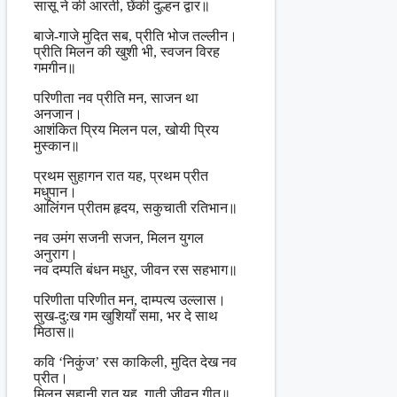
सासू ने की आरती, छेंकी दुल्हन द्वार॥
बाजे-गाजे मुदित सब, प्रीति भोज तल्लीन।
प्रीति मिलन की खुशी भी, स्वजन विरह
गमगीन॥
परिणीता नव प्रीति मन, साजन था
अनजान।
आशंकित प्रिय मिलन पल, खोयी प्रिय
मुस्कान॥
प्रथम सुहागन रात यह, प्रथम प्रीत
मधुपान।
आलिंगन प्रीतम हृदय, सकुचाती रतिभान॥
नव उमंग सजनी सजन, मिलन युगल
अनुराग।
नव दम्पति बंधन मधुर, जीवन रस सहभाग॥
परिणीता परिणीत मन, दाम्पत्य उल्लास।
सुख-दु:ख गम खुशियाँ समा, भर दे साथ
मिठास॥
कवि ‘निकुंज’ रस काकिली, मुदित देख नव
प्रीत।
मिलन सुहानी रात यह, गाती जीवन गीत॥