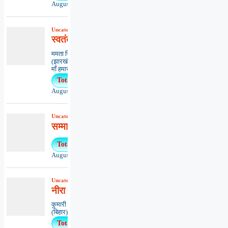
August 5, 2026
Uncategorized
,
कविता
,
काव्यभाषा
स्वतंत्रता पुकारती
ममता सिंहधनबाद
(झारखंड)*************************************
माँ हमारी भारत...
Total Views : 36
August 3, 2026
Uncategorized
,
खबरें
,
समाचार
सम्मानों हेतु प्रस्ताव माँगे
Total Views : 32
August 5, 2026
Uncategorized
,
कविता
,
काव्यभाषा
नीरा आर्य – तेरे रूप अनेक
कुमारी ऋतंभरामुजफ्फरपुर
(बिहार)********************************************..
Total Views : 27