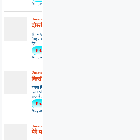
August 3, 2026
Uncategorized
,
कविता
,
काव्यभाषा
दोस्ती-दिल से दिल की आवाज़
संजय एम. वासनिकमुम्बई
(महाराष्ट्र)*************************************
ज़ि...
Total Views : 27
August 5, 2026
Uncategorized
,
कविता
,
काव्यभाषा
किसी का अनादर ना हो
ममता सिंहधनबाद
(झारखंड)*************************************
सफाई का कीड़ा...
Total Views : 23
August 7, 2026
Uncategorized
,
कविता
,
काव्यभाषा
मेरे मन मीत