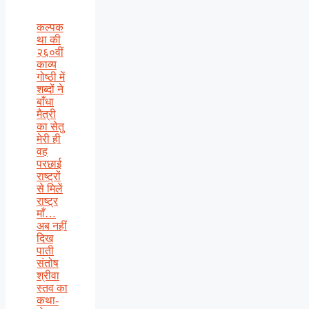
कल्पक
था की
२६०वीं
काव्य
गोष्ठी में
शब्दों ने
बाँधा
मैत्री
का सेतु
मेरी ही
वह
परछाई
राष्ट्रों
से मिलें
राष्ट्र
माँ…
अब नहीं
दिख
पाती
संतोष
श्रीवा
स्तव का
कथा-