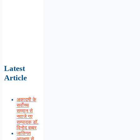
Latest
Article
अकादमी के
सर्वोच्च
सम्मान से
नवाजे गए
सम्पादक डॉ.
विनोद बब्बर
जातिगत
आरक्षण से