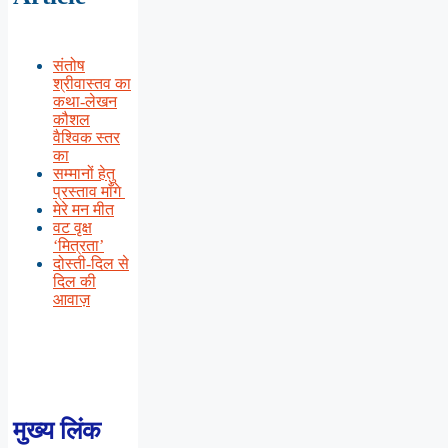
संतोष
श्रीवास्तव का
कथा-लेखन
कौशल
वैश्विक स्तर
का
सम्मानों हेतु
प्रस्ताव माँगे
मेरे मन मीत
वट वृक्ष
‘मित्रता’
दोस्ती-दिल से
दिल की
आवाज़
मुख्य लिंक