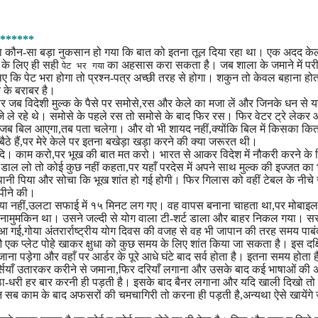
******
का कौन-सा बड़ा नुकसान हो गया कि बात को इतना तूल दिया रहा था। एक अदद के
 के लिए ही सही
का अहसास करा सकता है। जब शाला के जमाने में परीक्ष
पेट भर गया
 कि पेट भरा होगा तो प्रश्न-पत्र अच्छी तरह से होगा। शकुन तो केवल बहाना होत
 के बराबर है।
जब विदेशी मुल्क के पैसे पर समोसे,रस और केले का मजा लें और जिनके धन से 
तो मजे ले रहे थे। समोसे के पहले रस तो समोसे के बाद फिर रस। फिर वेटर ट्रे लेकर 
जब बिल आएगा,तब पता चलेगा। और वो भी शायद नहीं,क्योंकि बिल में किसका कि
ैठे हैं,पर मेरे केले पर इतना बखेड़ा खड़ा करने की क्या जरूरत थी।
आदि। काम करो,पर भूख की बात मत करो। भारत से आकर विदेश में नौकरी करने के 
में डाल लो तो कोई कुछ नहीं कहता,पर यहाँ परदेस में अपने साथ मुल्क की इज्जत का 
ानी पिया और सोचा कि भूख शांत हो गई होगी। फिर गिलास को वहीं टेबल के नीचे
-पीने की।
ुछ गया नहीं,उलटा सफाई में १५ मिनट लग गए। वह वापस बनाना चाहता था,पर मोबाइ
 नामुमकिन था। उसने जल्दी से योग वाला टी-शर्ट डाला और बाहर निकल गया। स
गई,गोया अंतरार्राष्ट्रीय योग दिवस की वजह से वह भी जापान की तरह समय पाबं
एक प्लेट पोहे खाकर क्षुधा को कुछ समय के लिए शांत किया जा सकता है। इस दक्
 जाना पड़ेगा और वहाँ पर आर्डर के पूरे आधे घंटे बाद सर्व होता है। इतना समय होता ह
र्सियाँ उतारकर करीने से जमाना,फिर दरियाँ लगाना और उसके बाद कई भाषाओं की
ठा-धरी हर बार करनी ही पड़ती है। इसके बाद बैनर लगाना और यदि खाली दिखो तो
 इन सब काम के बाद अफसरों की चमचागिरी तो करना ही पड़ती है,अन्यथा ऐसे खायेंगे ज