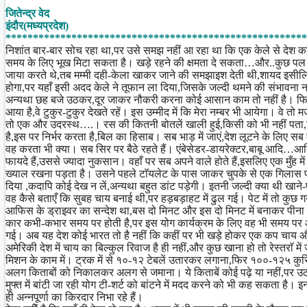
Share
जितेन्द्र वेद
इंदौर(मध्यप्रदेश)
*******************************************************
निशांत बार-बार सोच रहा था,पर उसे समझ नहीं आ रहा था कि एक केले से देश 
समय के लिए भूख मिटा सकता है। खड़े रहने की क्षमता दे सकता…और..कुछ पल
जाया करते थे,तब मम्मी दही-केला खाकर जाने की समझाइश देती थी,शायद इसीलिए
होगा,पर यहाँ इसी अदद केले ने तूफान ला दिया,जिसके जल्दी थमने की संभावना न
अन्यथा छह बजे उठकर,दूर जाकर नौकरी करना कोई आसान काम तो नहीं है। फिर 
आया है,वे टुकुर-टुकुर देखते रहें। इस उम्मीद में कि मेरा नम्बर भी आयेगा। वे 
तो एक और उदरस्थ….। रस की कितनी बोतलें खाली हुई,किसी को भी नहीं पता,
है,इस पर निर्भर करता है,बिल का हिसाब। सब भाड़ में जाएं,देश लूटने के लिए सब ब
वह करता भी क्या। सब सिर पर बैठे रहते हैं। एंबेसेडर-डायरेक्टर,बाबू आदि…
फायदे हैं,उससे ज्यादा नुकसान। वहाँ पर सब अपने वाले होते हैं,इसलिए एक मुँह 
ख्याल रखना पड़ता है। उसने पहले टाॅयलेट के पास जाकर चुपके से एक गिलास प
दिया ,कदापि कोई देख न लें,अन्यथा बहुत डांट पड़ेगी। इतनी जल्दी क्या थी खाने
वह कैसे बताएँ कि सुबह चाय बनाई थी,पर हड़बड़ाहट में ढुल गई। पेट में तो क
आफिस के ड्राइवर का सन्देश था,बस दो मिनट और इस दो मिनट में बनाकर पीना
कार कभी-कभार समय पर होती है,पर इस योग कार्यक्रम के लिए वह भी समय पर आ 
गई। अब यह देश कोई भारत तो है नहीं कि कहीं पर भी खड़े होकर एक कप चाय औ 
अमेरिकी देश में चाय का बिल्कुल रिवाज है ही नहीं,और कुछ खाना हो तो रेस्तराॅ में
मिशन के काम में। ट्रक में से १०-१२ टेबलें उतारकर लगाना,फिर १००-१२५ कु
अलग किताबों को निकालकर अलग से जमाना। ये किताबें कोई पढ़े या नहीं,पर उ
मुफ्त में बांटी जा रही योग टी-शर्ट को बांटने में मदद करने को भी कह सकता है।
ही अन्नपूर्णा का किरदार निभा रहे हैं।