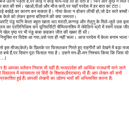
ह बजे उठना पड़ता है,पर कोई न कोई चाय-पोहे ला ही देता है। फिर और कुछ न मिले तो 
स बात की शर्म। खाओ,पीओ और मौज करो,पर यहाँ परदेस में हर बात का टंटा।
़े बखेड़े का कारण बन सकता है। गोया केला न होकर लीची हो,जो ढेर सारे बच्चों की
क केले को लेकर इतना बतियाने की क्या जरूरत।
 पंडु यानि केला बहुत खाता थाl मराठी,कन्नड़ और तेलुगु के मिले-जुले उस इलाक
लय का प्रतिनिधित्व कर यूनिवर्सिटी चैम्पियनशिप में जेवेलिन थ्रो में स्वर्ण पदक जी
ने खेल पृष्ठ पर भी पंडु बाबा कहकर जीत की खबर दी थी।
िनियुक्ति पर विदेश आ गया,उसे पता ही नहीं चला। आज परदेस में केला बनाम भाला
 इस मौजा(केले) के छिलके पर फिसलकर गिरते हुए राहगीरों को देखने में बड़ा म
 बचे हैं,पर दिमाग पूरा फिसल गया है। उसने मन-ही-मन निश्चय किया कि जिस य
ला…l
र हैl आपका वर्तमान निवास भी यहीं हैl मध्यप्रदेश की आर्थिक राजधानी माने जाने
ी विद्यालय में व्याख्याता एवं हिंदी के शिक्षक(हैदराबाद) भी हैंl आप लेखन की सभी
ँ प्रकाशित हुई हैंl आपकी लेखनी का उद्देश्य भावों की अभिव्यक्ति करना हैl