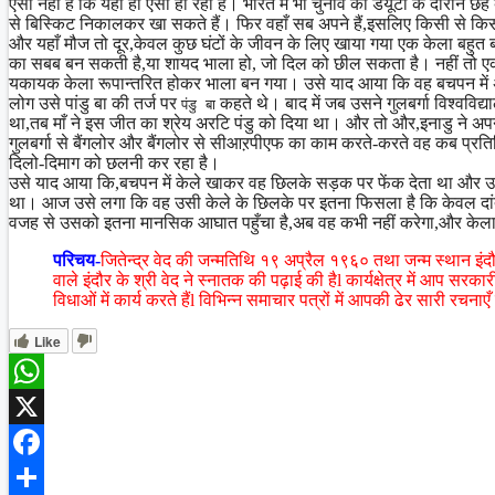
ऐसा नहीें है कि यहाँ ही ऐसा हो रहा है। भारत में भी चुनाव की डयूटी के दौरान छ
से बिस्किट निकालकर खा सकते हैं। फिर वहाँ सब अपने हैं,इसलिए किसी से कि
और यहाँ मौज तो दूर,केवल कुछ घंटों के जीवन के लिए खाया गया एक केला बहुत बड
का सबब बन सकती है,या शायद भाला हो, जो दिल को छील सकता है। नहीं तो ए
यकायक केला रूपान्तरित होकर भाला बन गया। उसे याद आया कि वह बचपन में अरटि
लोग उसे पांडु बा की तर्ज पर
कहते थे। बाद में जब उसने गुलबर्गा विश्वविद्या
पंडु बा
था,तब माँ ने इस जीत का श्रेय अरटि पंडु को दिया था। और तो और,इनाडु ने अप
गुलबर्गा से बैंगलोर और बैंगलोर से सीआऱपीएफ का काम करते-करते वह कब प्रत
दिलो-दिमाग को छलनी कर रहा है।
उसे याद आया कि,बचपन में केले खाकर वह छिलके सड़क पर फेंक देता था और उसे
था। आज उसे लगा कि वह उसी केले के छिलके पर इतना फिसला है कि केवल दांत
वजह से उसको इतना मानसिक आघात पहुँचा है,अब वह कभी नहीं करेगा,और के
परिचय-
जितेन्द्र वेद की जन्मतिथि १९ अप्रैल १९६० तथा जन्म स्थान इंदौ
वाले इंदौर के श्री वेद ने स्नातक की पढ़ाई की हैl कार्यक्षेत्र में आप सरकार
विधाओं में कार्य करते हैंl विभिन्न समाचार पत्रों में आपकी ढेर सारी रचनाए
Like
WhatsApp
X
Facebook