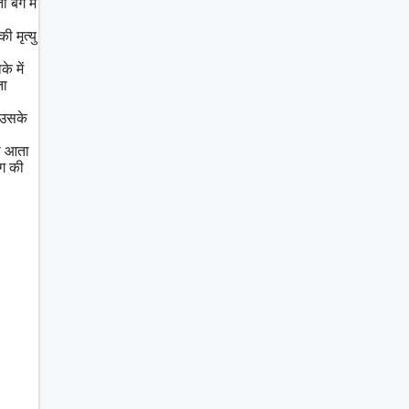
बैग में
 मृत्यु
े में
ता
 उसके
जा आता
ोग की