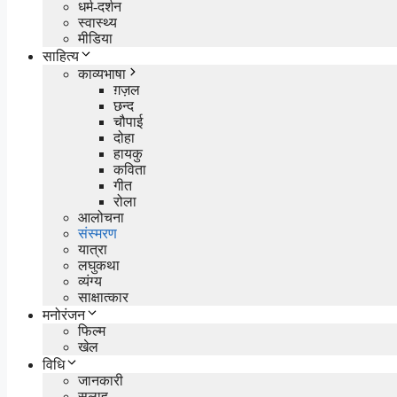
धर्म-दर्शन
स्वास्थ्य
मीडिया
साहित्य
काव्यभाषा
ग़ज़ल
छन्द
चौपाई
दोहा
हायकु
कविता
गीत
रोला
आलोचना
संस्मरण
यात्रा
लघुकथा
व्यंग्य
साक्षात्कार
मनोरंजन
फिल्म
खेल
विधि
जानकारी
सलाह