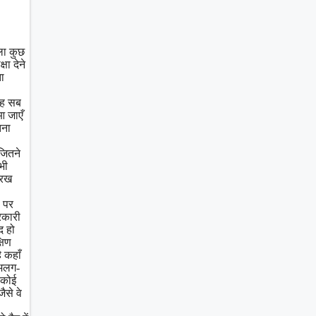
ला कुछ
ा देने
ा
यह सब
आ जाएँ
तना
जितने
भी
 रख
ल पर
रकारी
द हो
षिण
ै कहाँ
 अलग-
 कोई
ैसे वे