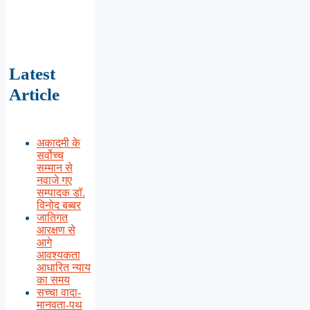
Latest
Article
अकादमी के
सर्वोच्च
सम्मान से
नवाजे गए
सम्पादक डॉ.
विनोद बब्बर
जातिगत
आरक्षण से
आगे
आवश्यकता
आधारित न्याय
का समय
सच्चा वादा-
मानवता-पथ