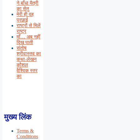
ने बाँधा मैत्री
का सेतु
मेरी ही वह
परछाई
राष्ट्रों से मिलें
राष्ट्र
माँ… अब नहीं
दिख पाती
संतोष
श्रीवास्तव का
कथा-लेखन
कौशल
वैश्विक स्तर
का
मुख्य लिंक
Terms &
Conditions