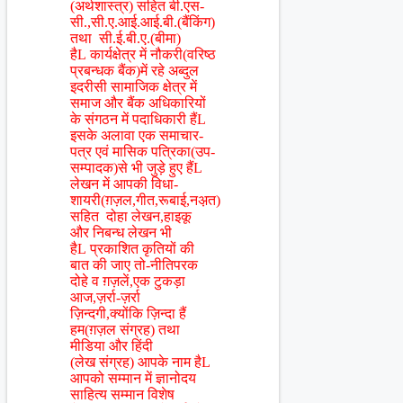
(अर्थशास्त्र) सहित बी.एस-
सी.,सी.ए.आई.आई.बी.(बैंकिंग)
तथा सी.ई.बी.ए.(बीमा)
हैL कार्यक्षेत्र में नौकरी(वरिष्ठ
प्रबन्धक बैंक)में रहे अब्दुल
इदरीसी सामाजिक क्षेत्र में
समाज और बैंक अधिकारियों
के संगठन में पदाधिकारी हैंL
इसके अलावा एक समाचार-
पत्र एवं मासिक पत्रिका(उप-
सम्पादक)से भी जुड़े हुए हैंL
लेखन में आपकी विधा-
शायरी(ग़ज़ल,गीत,रूबाई,नअ़त)
सहित दोहा लेखन,हाइकू
और निबन्ध लेखन भी
हैL प्रकाशित कृतियों की
बात की जाए तो-नीतिपरक
दोहे व ग़ज़लें,एक टुकड़ा
आज,ज़र्रा-ज़र्रा
ज़िन्दगी,क्योंकि ज़िन्दा हैं
हम(ग़ज़ल संग्रह) तथा
मीडिया और हिंदी
(लेख संग्रह) आपके नाम हैL
आपको सम्मान में ज्ञानोदय
साहित्य सम्मान विशेष