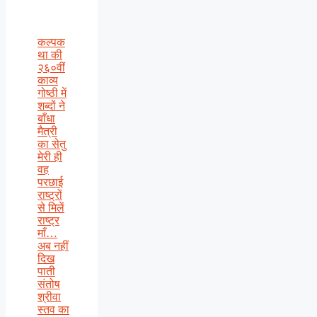
कल्पक
था की
२६०वीं
काव्य
गोष्ठी में
शब्दों ने
बाँधा
मैत्री
का सेतु
मेरी ही
वह
परछाई
राष्ट्रों
से मिलें
राष्ट्र
माँ…
अब नहीं
दिख
पाती
संतोष
श्रीवा
स्तव का