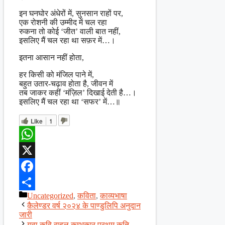
इन घनघोर अंधेरों में, सुनसान राहों पर,
एक रोशनी की उम्मीद में चल रहा
रुकना तो कोई ‘जीत’ वाली बात नहीं,
इसलिए मैं चल रहा था सफ़र में…।
इतना आसान नहीं होता,
हर किसी को मंजिल पाने में,
बहुत उतार-चढ़ाव होता है, जीवन में
तब जाकर कहीं ‘मंज़िल’ दिखाई देती है…।
इसलिए मैं चल रहा था ‘सफर’ में…॥
Like
1
WhatsApp
X
Facebook
Categories
Uncategorized
,
कविता
,
काव्यभाषा
Share
कैलेण्डर वर्ष २०२४ के पाण्डुलिपि अनुदान
जारी
युवा कवि राहुल कुम्भकार प्रथम कृति