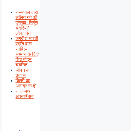
राज्यपाल द्वारा
ललित गर्ग की
पुस्तक ‘निर्गुण
चदरिया’
लोकार्पित
जगदीश भारती
स्मृति बाल
साहित्य
सम्मान के लिए
शिव मोहन
चयनित
जीवन का
उजास
किसी का
अनादर ना हो
शांति-पथ
अपनाएँ सब