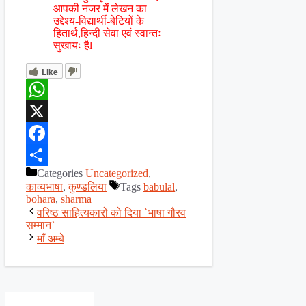
आपकी नजर में लेखन का
उद्देश्य-विद्यार्थी-बेटियों के
हितार्थ,हिन्दी सेवा एवं स्वान्तः
सुखायः हैl
Like
WhatsApp
X
Facebook
Categories
Uncategorized
,
Share
काव्यभाषा
,
कुण्डलिया
Tags
babulal
,
bohara
,
sharma
वरिष्ठ साहित्यकारों को दिया `भाषा गौरव
सम्मान`
माँ अम्बे