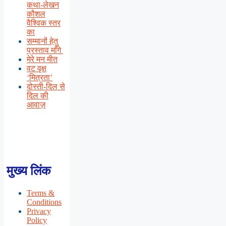
कथा-लेखन
कौशल
वैश्विक स्तर
का
सम्मानों हेतु
प्रस्ताव माँगे
मेरे मन मीत
वट वृक्ष
‘मित्रता’
दोस्ती-दिल से
दिल की
आवाज़
मुख्य लिंक
Terms &
Conditions
Privacy
Policy