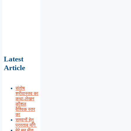
Latest
Article
संतोष
श्रीवास्तव का
कथा-लेखन
कौशल
वैश्विक स्तर
का
सम्मानों हेतु
प्रस्ताव माँगे
मेरे मन मीत