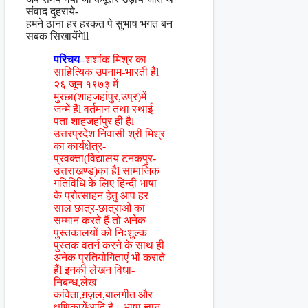
संवाद दुहराये-
हमने ठाना हर हरकत पे सुभाष भगत बन
सबक सिखायेंगेll
परिचय–
शशांक मिश्र का
साहित्यिक उपनाम-भारती हैl
२६ जून १९७३ में
मुरछा(शाहजहांपुर,उप्र)में
जन्में हैंl वर्तमान तथा स्थाई
पता शाहजहांपुर ही हैl
उत्तरप्रदेश निवासी श्री मिश्र
का कार्यक्षेत्र-
प्रवक्ता(विद्यालय टनकपुर-
उत्तराखण्ड)का हैl सामाजिक
गतिविधि के लिए हिन्दी भाषा
के प्रोत्साहन हेतु आप हर
साल छात्र-छात्राओं का
सम्मान करते हैं तो अनेक
पुस्तकालयों को निःशुल्क
पुस्तक वतर्न करने के साथ ही
अनेक प्रतियोगिताएं भी कराते
हैंl इनकी लेखन विधा-
निबन्ध,लेख
कविता,ग़ज़ल,बालगीत और
क्षणिकायेंआदि है। भाषा ज्ञान-