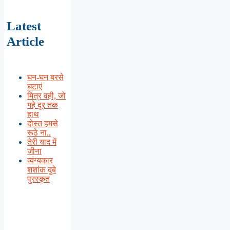
Latest
Article
घन-घन बरसे
घटाएं
मित्र वही, जो
गहे दूर तक
हाथ
दोस्त हमसे
रूठे ना..
तेरी याद में
जीना
व्यंग्यकार
शशांक दुबे
पुरस्कृत