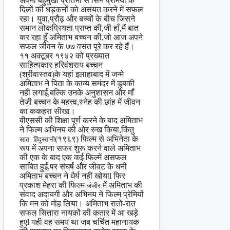
अपनी बहुमुखी प्रतिभा से सिने प्रेमियों के
दिलों की धड़कनों को असंयत करने में सफल
रहा। युवा,प्रौढ़ और बच्चों के बीच जिसने
समान लोकप्रियता प्राप्त की,जी हाँ,मैं बात
कर रहा हूँ अमिताभ बच्चन की,जो आज अपने
सफल जीवन के ७७ वसंत पूरे कर रहे हैं।
११ अक्टूबर १९४२ को प्रख्यात
साहित्यकार हरिवंशराय बच्चन
(श्रीवास्तव)के यहां इलाहाबाद में जन्मे
अमिताभ ने पिता के काव्य समंदर में डुबकी
नहीं लगाई,बल्कि उनके अनुशासन और माँ
तेजी बच्चन के महत्त्व,स्नेह की छांह में जीवन
का ककहरा सीखा।
बीएससी की शिक्षा पूर्ण करने के बाद अमिताभ
ने फिल्म अभिनय की ओर रुख किया,किंतु
(१९६९) फिल्म से अभिनेता के
सात हिंदुस्तानी
रूप में अपना सफर शुरू करने वाले अमिताभ
की एक के बाद एक कई फिल्में असफल
साबित हुई,पर संघर्ष और जीवट के धनी
अमिताभ बच्चन ने धैर्य नहीं खोयाl फिर
प्रकाश मेहरा की फिल्म
में अमिताभ की
जंजीर
संवाद अदायगी और अभिनय ने फिल्म प्रेमियों
कि मन को मोह लिया। अमिताभ रातों-रात
सफल सितारा नायकों की कतार में आ खड़े
हुएl यही वह समय था जब चर्चित महानायक