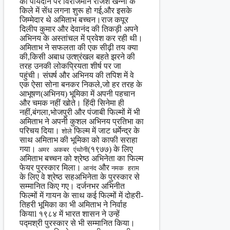
की पायदान पर विराजमान राजेश खन्ना के
किले में सेंध लगना शुरू हो गई,और इसके
जिम्मेदार थे अमिताभ बच्चन।राज कपूर
दिलीप कुमार और देवानंद की तिकड़ी अपने
अभिनय के अस्तांचल में प्रवेश कर रही थी।
अमिताभ ने सफलता की एक सीढ़ी तय क्या
की,किसी अबाध उत्श्रंखल बहते झरने की
तरह उनकी लोकप्रियता शीर्ष पर जा
पहुंची। संघर्ष और अभिनय की तपिश में वे
एक ऐसा सोना बनकर निकले,जो हर तरह के
आभूषण(अभिनय) भूमिका में अपनी पहचान
और चमक नहीं खोते। हिंदी सिनेमा ही
नहीं,बंगला,भोजपुरी और पंजाबी फिल्मों में भी
अमिताभ ने अपनी कुशल अभिनय प्रतिभा का
परिचय दिया।
फिल्म में जाट धर्मेन्द्र के
शोले
साथ अमिताभ की भूमिका को काफी सराहा
गया।
(१९७७) के लिए
अमर अकबर एंथोनी
अमिताभ बच्चन को श्रेष्ठ अभिनेता का फिल्म
फेयर पुरस्कार मिला।
और
आनंद
नमक हराम
के लिए वे श्रेष्ठ सहअभिनेता के पुरस्कार से
सम्मानित किए गए। दर्जनभर अभिनीत
फिल्मों में गायन के साथ कई फिल्मों में दोहरी-
तिहरी भूमिका का भी अमिताभ ने निर्वाह
कियाl १९८४ में भारत शासन ने उन्हें
पद्मश्री पुरस्कार से भी सम्मानित किया।