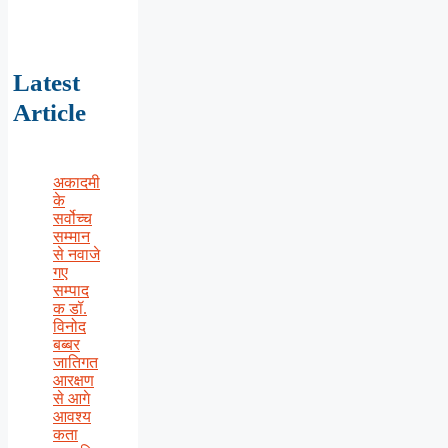
Latest
Article
अकादमी
के
सर्वोच्च
सम्मान
से नवाजे
गए
सम्पाद
क डॉ.
विनोद
बब्बर
जातिगत
आरक्षण
से आगे
आवश्य
कता