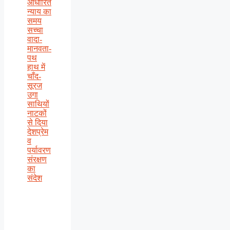
आधारित
न्याय का
समय
सच्चा
वादा-
मानवता-
पथ
हाथ में
चाँद-
सूरज
उगा
साथियों
नाटकों
से दिया
देशप्रेम
व
पर्यावरण
संरक्षण
का
संदेश