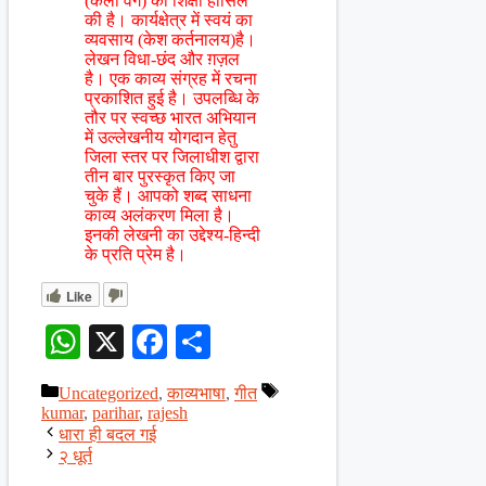
(कला वर्ग) की शिक्षा हासिल
की है। कार्यक्षेत्र में स्वयं का
व्यवसाय (केश कर्तनालय)है।
लेखन विधा-छंद और ग़ज़ल
है। एक काव्य संग्रह में रचना
प्रकाशित हुई है। उपलब्धि के
तौर पर स्वच्छ भारत अभियान
में उल्लेखनीय योगदान हेतु
जिला स्तर पर जिलाधीश द्वारा
तीन बार पुरस्कृत किए जा
चुके हैं। आपको शब्द साधना
काव्य अलंकरण मिला है।
इनकी लेखनी का उद्देश्य-हिन्दी
के प्रति प्रेम है।
Like
WhatsApp
X
Facebook
Share
Categories
Tags
Uncategorized
,
काव्यभाषा
,
गीत
kumar
,
parihar
,
rajesh
धारा ही बदल गई
२ धूर्त