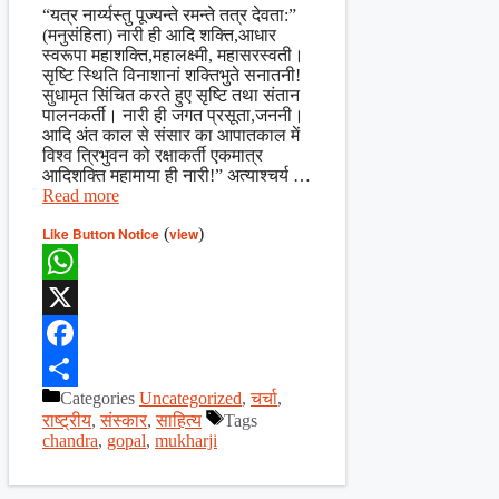
“यत्र नार्य्यस्तु पूज्यन्ते रमन्ते तत्र देवता:”
(मनुसंहिता) नारी ही आदि शक्ति,आधार
स्वरूपा महाशक्ति,महालक्ष्मी, महासरस्वती।
सृष्टि स्थिति विनाशानां शक्तिभुते सनातनी!
सुधामृत सिंचित करते हुए सृष्टि तथा संतान
पालनकर्ती। नारी ही जगत प्रसूता,जननी।
आदि अंत काल से संसार का आपातकाल में
विश्व त्रिभुवन को रक्षाकर्ती एकमात्र
आदिशक्ति महामाया ही नारी!” अत्याश्चर्य …
Read more
Like Button Notice
(
view
)
WhatsApp
X
Facebook
Categories
Uncategorized
,
चर्चा
,
Share
राष्ट्रीय
,
संस्कार
,
साहित्य
Tags
chandra
,
gopal
,
mukharji