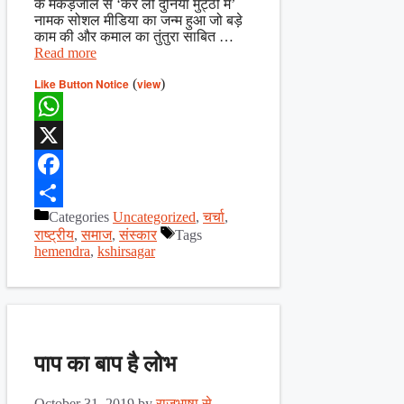
के मकड़जाल से ‘कर लो दुनिया मुट्ठी में’
नामक सोशल मीडिया का जन्म हुआ जो बड़े
काम की और कमाल का तुंतुरा साबित …
Read more
Like Button Notice
(
view
)
WhatsApp
X
Facebook
Categories
Uncategorized
,
चर्चा
,
Share
राष्ट्रीय
,
समाज
,
संस्कार
Tags
hemendra
,
kshirsagar
पाप का बाप है लोभ
October 31, 2019
by
राजभाषा से