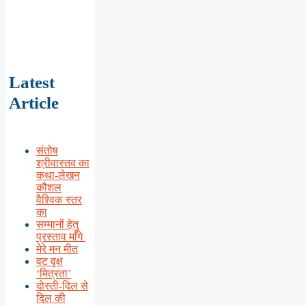
Latest
Article
संतोष
श्रीवास्तव का
कथा-लेखन
कौशल
वैश्विक स्तर
का
सम्मानों हेतु
प्रस्ताव माँगे
मेरे मन मीत
वट वृक्ष
‘मित्रता’
दोस्ती-दिल से
दिल की