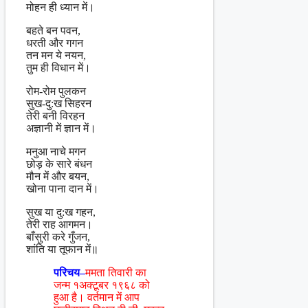
मोहन ही ध्यान में।
बहते बन पवन,
धरती और गगन
तन मन ये नयन,
तुम ही विधान में।
रोम-रोम पुलकन
सुख-दु:ख सिहरन
तेरी बनी विरहन
अज्ञानी में ज्ञान में।
मनुआ नाचे मगन
छोड़ के सारे बंधन
मौन में और बयन,
खोना पाना दान में।
सुख या दु:ख गहन,
तेरी राह आगमन।
बाँसुरी करे गुँजन,
शांति या तूफान में॥
परिचय–
ममता तिवारी का
जन्म १अक्टूबर १९६८ को
हुआ है। वर्तमान में आप