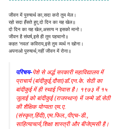
p
b
r
***********************************
p
o
e
जीवन में पुरुषार्थ का,सदा करो तुम मेल।
o
रहो सदा हँसते हुए,दो दिन का यह खेल॥
k
दो दिन का यह खेल,असत्य न इसको मानो।
जीवन है संघर्ष,इसे ही तुम पहचानो॥
कहत ‘नवल’ कविराय,इसे तुम व्यर्थ न खोना।
अपनाओ पुरुषार्थ,नहीं जीवन में रोना॥
परिचय-
पेशे से अर्द्ध सरकारी महाविद्यालय में
प्राचार्य (बांदीकुई,दौसा)डॉ.एन.के. सेठी का
बांदीकुई में ही स्थाई निवास है। १९७३ में १५
जुलाई को बांदीकुई (राजस्थान) में जन्मे डॉ.सेठी
की शैक्षिक योग्यता एम.ए.
(संस्कृत,हिंदी),एम.फिल.,पीएच-डी.,
साहित्याचार्य,शिक्षा शास्त्री और बीजेएमसी है।