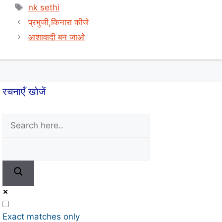
Tags
nk sethi
A
e
a
प्रभुजी,किनारा कीजे
p
b
r
आशावादी बन जाओ
p
o
e
o
k
रचनाएँ खोजें
Exact matches only