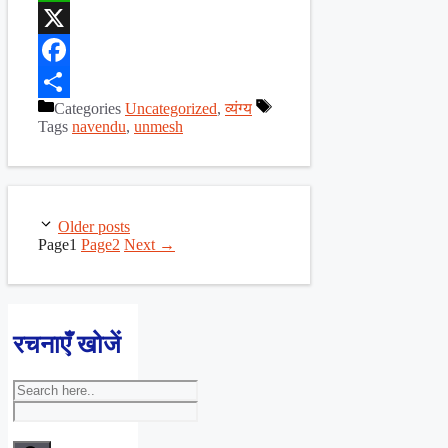
WhatsApp
X
Facebook
Categories
Uncategorized
,
व्यंग्य
Share
Tags
navendu
,
unmesh
Older posts
Page
1
Page
2
Next
→
रचनाएँ खोजें