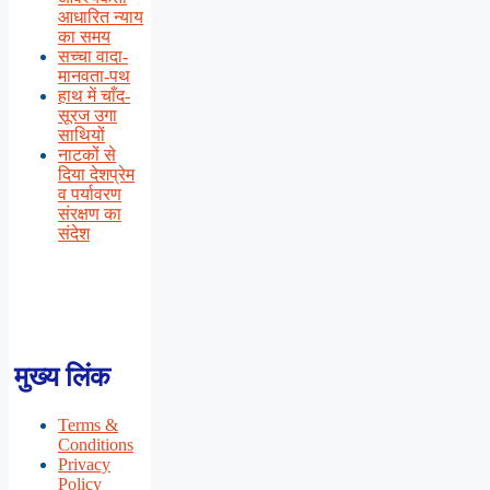
आधारित न्याय
का समय
सच्चा वादा-
मानवता-पथ
हाथ में चाँद-
सूरज उगा
साथियों
नाटकों से
दिया देशप्रेम
व पर्यावरण
संरक्षण का
संदेश
मुख्य लिंक
Terms &
Conditions
Privacy
Policy