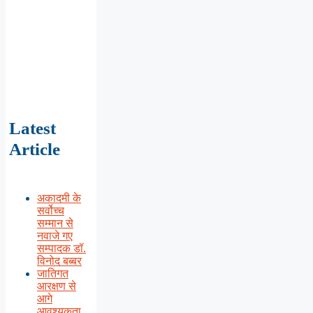
Latest
Article
अकादमी के
सर्वोच्च
सम्मान से
नवाजे गए
सम्पादक डॉ.
विनोद बब्बर
जातिगत
आरक्षण से
आगे
आवश्यकता