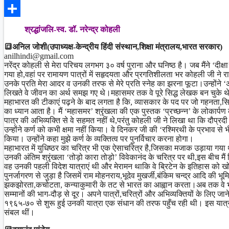
Facebook
Share
श्रद्धांजलि-स्व. डॉ. नरेन्द्र कोहली
🔳अनिल जोशी(उपाध्यक्ष-केन्द्रीय हिंदी संस्थान,शिक्षा मंत्रालय,भारत सरकार)
anilhindi@gmail.com
नरेंद्र कोहली से मेरा परिचय लगभग ३० वर्ष पुराना और घनिष्ठ है। जब मैंने ‘दीक
गया हो,वहां पर रामायण पात्रों में सहृदयता और प्रगतिशीलता भर कोहली जी ने रा
उनके प्रति मेरा आदर व उनकी तरफ से मेरे प्रति स्नेह का झरना फूटा।उन्होंने
लिखते वे जीवन का अर्थ समझ गए थे।महासमर तक वे पूरे सिद्ध लेखक बन चुके थे
महाभारत की टीकाएं पढ़ने के बाद लगता है कि, व्यासकार के पद पर जो गहनता,सिद्ध भ
का ध्यान आता है। मैं ‘महासमर’ श्रृंखला की एक पुस्तक ‘प्रच्छन्न’ के लोकार्पण
पात्र की अभिव्यक्ति से वे सहमत नहीं थे,परंतु कोहली जी ने लिखा था कि दौप्रदी
उन्होंने कर्ण को कभी क्षमा नहीं किया। वे दिनकर जी की ‘रश्मिरथी के प्रभाव से 
किया। उन्होंने कहा मुझे कर्ण के व्यक्तित्व पर पुनर्विचार करना होगा।
महाभारत में युधिष्ठर का चरित्र भी एक ऐसाचरित्र है,जिसका मजाक उड़ाया गया 
उनकी अंतिम श्रृंखला ‘तोड़ो कारा तोड़ो’ विवेकानंद के चरित्र पर थी,इस बीच मैं 
वह उनकी पहली विदेश यात्राएं थी और मेरामन थाकि वे ब्रिटेन के इतिहास को 
पुनर्जागरण से जुड़ा है जिसमें राम मोहनराय,भूदेव मुखर्जी,बंकिम चन्द्र आदि की भ
झकझोरता,कचोटता, कन्याकुमारी के तट से भारत का आह्वान करता।अब तक वे भार
सम्मानों की भाग-दौड़ से दूर। अपने पात्रों,चरित्रों और अभिव्यक्तियों के लिए जान
१९६५-७० से शुरू हुई उनकी यात्रा एक संधान की तरफ पहुँच रही थी। इस यात्रा
संबल थीं।