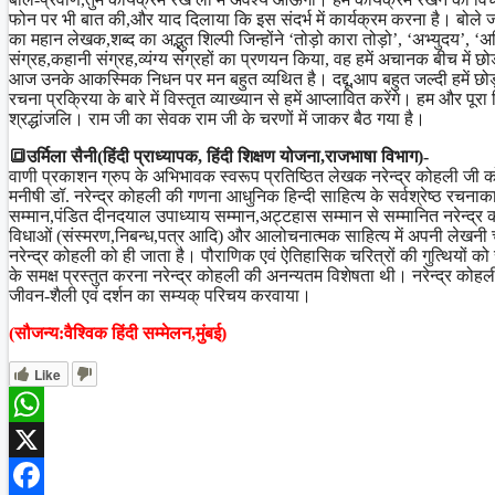
फोन पर भी बात की,और याद दिलाया कि इस संदर्भ में कार्यक्रम करना है। बोले जब
का महान लेखक,शब्द का अद्भुत शिल्पी जिन्होंने ‘तोड़ो कारा तोड़ो’, ‘अभ्युदय’
संग्रह,कहानी संग्रह,व्यंग्य संग्रहों का प्रणयन किया, वह हमें अचानक बीच में 
आज उनके आकस्मिक निधन पर मन बहुत व्यथित है। दद्दू,आप बहुत जल्दी हमें 
रचना प्रक्रिया के बारे में विस्तृत व्याख्यान से हमें आप्लावित करेंगे। हम 
श्रद्धांजलि। राम जी का सेवक राम जी के चरणों में जाकर बैठ गया है।
🔳उर्मिला सैनी(हिंदी प्राध्यापक, हिंदी शिक्षण योजना,राजभाषा विभाग)-
वाणी प्रकाशन ग्रुप के अभिभावक स्वरूप प्रतिष्ठित लेखक नरेन्द्र कोहली जी
मनीषी डॉ. नरेन्द्र कोहली की गणना आधुनिक हिन्दी साहित्य के सर्वश्रेष्ठ रचनाक
सम्मान,पंडित दीनदयाल उपाध्याय सम्मान,अट्टहास सम्मान से सम्मानित नरेन्द्र 
विधाओं (संस्मरण,निबन्ध,पत्र आदि) और आलोचनात्मक साहित्य में अपनी लेखनी चला
नरेन्द्र कोहली को ही जाता है। पौराणिक एवं ऐतिहासिक चरित्रों की गुत्थियो
के समक्ष प्रस्तुत करना नरेन्द्र कोहली की अनन्यतम विशेषता थी। नरेन्द्र कोहली
जीवन-शैली एवं दर्शन का सम्यक् परिचय करवाया।
(सौजन्य:वैश्विक हिंदी सम्मेलन,मुंबई)
Like
WhatsApp
X