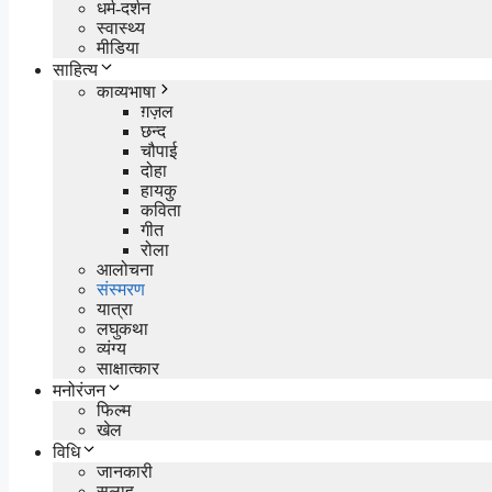
धर्म-दर्शन
स्वास्थ्य
मीडिया
साहित्य
काव्यभाषा
ग़ज़ल
छन्द
चौपाई
दोहा
हायकु
कविता
गीत
रोला
आलोचना
संस्मरण
यात्रा
लघुकथा
व्यंग्य
साक्षात्कार
मनोरंजन
फिल्म
खेल
विधि
जानकारी
सलाह