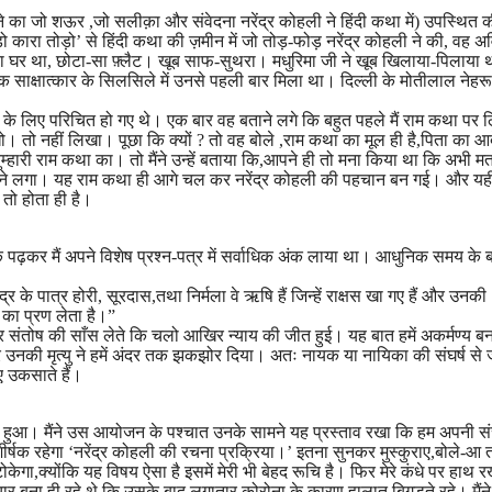
 जो शऊर ,जो सलीक़ा और संवेदना नरेंद्र कोहली ने हिंदी कथा में) उपस्थित 
कारा तोड़ो’ से हिंदी कथा की ज़मीन में जो तोड़-फोड़ नरेंद्र कोहली ने की, वह अ
ा घर था, छोटा-सा फ़्लैट। खूब साफ-सुथरा। मधुरिमा जी ने खूब खिलाया-पिलाया 
। एक साक्षात्कार के सिलसिले में उनसे पहली बार मिला था। दिल्ली के मोतीलाल नेहरू
के लिए परिचित हो गए थे। एक बार वह बताने लगे कि बहुत पहले मैं राम कथा पर
 तो नहीं लिखा। पूछा कि क्यों ? तो वह बोले ,राम कथा का मूल ही है,पिता का आ
्हारी राम कथा का। तो मैंने उन्हें बताया कि,आपने ही तो मना किया था कि अभी म
े लगा। यह राम कथा ही आगे चल कर नरेंद्र कोहली की पहचान बन गई। और यही न
तो होता ही है।
क पढ़कर मैं अपने विशेष प्रश्न-पत्र में सर्वाधिक अंक लाया था। आधुनिक समय के 
द्र के पात्र होरी, सूरदास,तथा निर्मला वे ऋषि हैं जिन्हें राक्षस खा गए हैं और उनकी
 का प्रण लेता है।”
चकर संतोष की साँस लेते कि चलो आखिर न्याय की जीत हुई। यह बात हमें अकर्मण्य बना
र उनकी मृत्यु ने हमें अंदर तक झकझोर दिया। अतः नायक या नायिका की संघर्ष से 
िए उकसाते हैं।
ोजन हुआ। मैंने उस आयोजन के पश्चात उनके सामने यह प्रस्ताव रखा कि हम अपनी सं
ीर्षक रहेगा ‘नरेंद्र कोहली की रचना प्रक्रिया।’ इतना सुनकर मुस्कुराए,बोले-आ 
ोकेगा,क्योंकि यह विषय ऐसा है इसमें मेरी भी बेहद रूचि है। फिर मेरे कंधे पर हाथ
ार बना ही रहे थे कि उसके बाद लगातार कोरोना के कारण हालात बिगड़ते रहे। मैंन