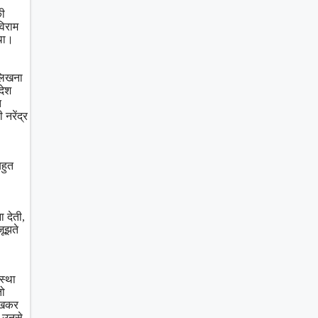
की
विराम
था।
 लिखना
देश
त
रेंद्र
बहुत
 देती,
जूझते
स्था
तो
 रखकर
े उनसे