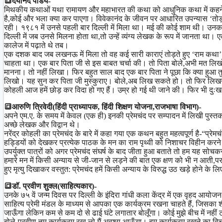
🔳दयानंद पांडेय-
मिथकीय कथाओं यथा रामायण और महाभारत की कथा को आधुनिक कथा में कहने का
है,कोई और भला क्या कर पाएगा। विवेकानंद के जीवन पर आधारित उपन्यास ‘तोड़ो 
रही। १९८१ में उनसे पहली बार दिल्ली में मिला था। मई की कोई शाम थी। उनक
दिल्ली में जब उनसे मिलना होता था,तो उन्हें व्यंग्य लेखक के रूप में जानता था
कालेज में पढ़ाते थे तब।
एक दशक बाद जब लखनऊ में मिला तो वह कई सारी काराएं तोड़ते हुए ‘राम कथा’ 
चाहता था। एक बार पिता जी से इस बाबत चर्चा की। तो पिता बोले,अभी मत लिखो।
मानना। तो नहीं लिखा। फिर बहुत साल बाद एक बार पिता ने पूछा कि क्या हुआ तुम
लिखो। यह सुन कर पिता जी मुस्कुराए। बोले,अब लिख सकते हो। तो फिर लिखन
कोहली आज हमें छोड़ कर विदा हो गए हैं। उम्र हो गई थी जाने की। फिर भी दुःख 
🔳आरुणि त्रिवेदी(हिंदी प्राध्यापक, हिंदी शिक्षण योजना,राजभाषा विभाग)-
अपने एम.ए. के समय में केवल (एक ही) इनकी प्रेमचंद पर सम्पादन में लिखी पुस्त
अच्छे लेखक और विद्वान थे।
नरेंद्र कोहली का प्रेमचंद के बारे में कहा गया एक कथन बहुत महत्वपूर्ण है-“प्रेमचं
हड्डियों को देखकर प्रत्येक पाठक के मन का राम पृथ्वी को निशाचर विहीन करने
उपर्युक्त पात्रों को अगर प्रेमचंद संघर्ष के बाद जीता हुआ बताते तो हम यह सो
हमारे मन में किसी अन्याय से जी-जान से लड़ने की बात एक क्षण को भी न आती,प
हुए मृत्यु दिखाकर वस्तुत: प्रेमचंद हमें किसी अन्याय के विरुद्ध उठ खड़े होने के ल
🔳डॉ. प्रवीण शुक्ल(साहित्यकार)-
उनके ७५ वें जन्म दिवस पर दिल्ली के इंदिरा गांधी कला केंद्र में एक वृहद आय
साहित्य प्रेमी मंडल के माध्यम से आपका एक कार्यक्रम रखना चाहते हैं, जिसका श
जाऊँगा लेकिन कम से कम दो से ढाई घंटे लगातार बोलूँगा। कोई मुझे बीच में नहीं ट
बोले-प्रवीण,तुम कार्यक्रम रख लो मैं अवश्य आऊँगा। हम कार्यक्रम रखने का विच