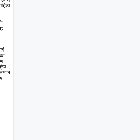
ाहित्य
नी
्र
एवं
ाका
ौण
्रेय
ो समाज
ीय