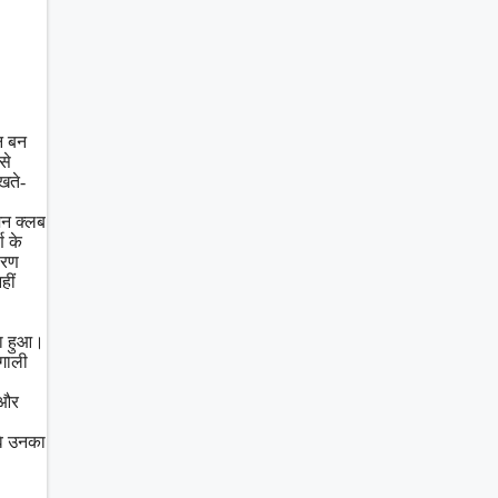
शन बन
से
खते-
ुशन क्लब
ण के
ारण
हीं
ना हुआ।
ंगाली
 और
वे उनका