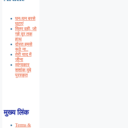
घन-घन बरसे
घटाएं
मित्र वही, जो
गहे दूर तक
हाथ
दोस्त हमसे
रूठे ना..
तेरी याद में
जीना
व्यंग्यकार
शशांक दुबे
पुरस्कृत
मुख्य लिंक
Terms &