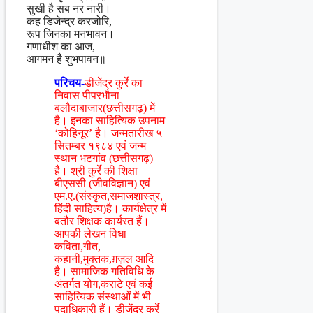
सुखी है सब नर नारी।
कह डिजेन्द्र करजोरि,
रूप जिनका मनभावन।
गणाधीश का आज,
आगमन है शुभपावन॥
परिचय-
डीजेंद्र कुर्रे का
निवास पीपरभौना
बलौदाबाजार(छत्तीसगढ़) में
है। इनका साहित्यिक उपनाम
‘कोहिनूर’ है। जन्मतारीख ५
सितम्बर १९८४ एवं जन्म
स्थान भटगांव (छत्तीसगढ़)
है। श्री कुर्रे की शिक्षा
बीएससी (जीवविज्ञान) एवं
एम.ए.(संस्कृत,समाजशास्त्र,
हिंदी साहित्य)है। कार्यक्षेत्र में
बतौर शिक्षक कार्यरत हैं।
आपकी लेखन विधा
कविता,गीत,
कहानी,मुक्तक,ग़ज़ल आदि
है। सामाजिक गतिविधि के
अंतर्गत योग,कराटे एवं कई
साहित्यिक संस्थाओं में भी
पदाधिकारी हैं। डीजेंद्र कुर्रे