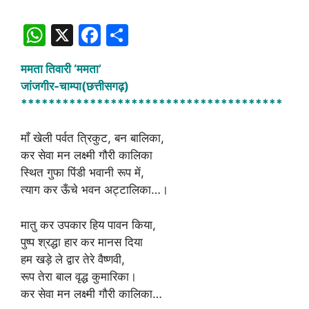
W
X
F
S
h
a
h
ममता तिवारी ‘ममता’
at
c
ar
जांजगीर-चाम्पा(छत्तीसगढ़)
s
e
e
**************************************
A
b
माँ खेली पर्वत त्रिकुट, बन बालिका,
p
o
कर सेवा मन लक्ष्मी गौरी कालिका
p
o
स्थित गुफा पिंडी भवानी रूप में,
k
त्याग कर ऊँचे भवन अट्टालिका…।
मातु कर उपकार हिय पावन किया,
पुष्प श्रद्धा हार कर मानस दिया
हम खड़े ले द्वार तेरे वैष्णवी,
रूप तेरा बाल वृद्ध कुमारिका।
कर सेवा मन लक्ष्मी गौरी कालिका…