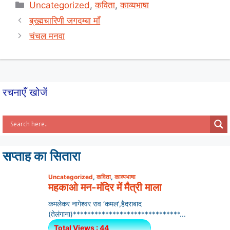
at
c
ar
Categories
Uncategorized
,
कविता
,
काव्यभाषा
s
e
e
ब्रह्मचारिणी जगदम्बा माँ
A
b
चंचल मनवा
p
o
p
o
k
रचनाएँ खोजें
सप्ताह का सितारा
Uncategorized
,
कविता
,
काव्यभाषा
महकाओ मन-मंदिर में मैत्री माला
कमलेकर नागेश्वर राव ‘कमल’,हैदराबाद
(तेलंगाना)******************************...
Total Views : 44