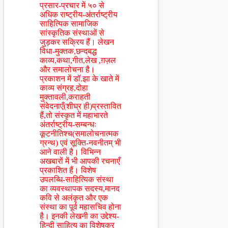
प्रसार-प्रचार में ५० से
अधिक राष्ट्रीय-अंतर्राष्ट्रीय
साहित्यिक सामाजिक
सांस्कृतिक संस्थाओं से
जुड़कर सक्रिय हैं। लेखन
विधा-मुक्तक,छन्दबद्ध
काव्य,कथा,गीत,लेख ,ग़ज़ल
और समालोचना है।
प्रकाशन में डॉ.झा के खाते में
काव्य संग्रह,दोहा
मुक्तावली,कराहती
संवेदनाएँ(शीघ्र ही)प्रस्तावित
हैं,तो संस्कृत में महाभारते
अंतर्राष्ट्रीय-सम्बन्धः
कूटनीतिश्च(समालोचनात्मक
ग्रन्थ) एवं सूक्ति-नवनीतम् भी
आने वाली है। विभिन्न
अखबारों में भी आपकी रचनाएँ
प्रकाशित हैं। विशेष
उपलब्धि-साहित्यिक संस्था
का व्यवस्थापक सदस्य,मानद
कवि से अलंकृत और एक
संस्था का पूर्व महासचिव होना
है। इनकी लेखनी का उद्देश्य-
हिन्दी साहित्य का विशेषकर