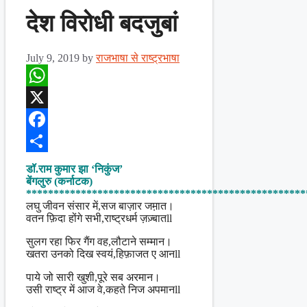
देश विरोधी बदजुबां
July 9, 2019
by
राजभाषा से राष्ट्रभाषा
WhatsApp
X
Facebook
Share
डॉ.राम कुमार झा ‘निकुंज’
बेंगलुरु (कर्नाटक)
***************************************************
लघु जीवन संसार में,सज बाज़ार जम़ात।
वतन फ़िदा होंगे सभी,राष्ट्रधर्म ज़ज़्बातll
सुलग रहा फिर गैंग वह,लौटाने सम्मान।
खतरा उनको दिख स्वयं,हिफ़ाजत ए आनll
पाये जो सारी खुशी,पूरे सब अरमान।
उसी राष्ट्र में आज वे,कहते निज अपमानll