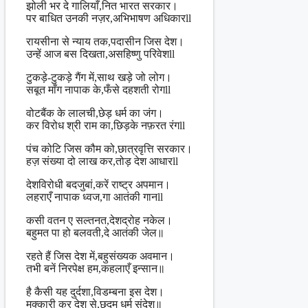
झोली भर दे गालियाँ,नित भारत सरकार।
पर बाधित उनकी नज़र,अभिभाषण अधिकारll
रायसीना से न्याय तक,पदासीन जिस देश।
उन्हें आज बस दिखता,असहिष्णु परिवेशll
टुकड़े-टुकड़े गैंग में,साथ खड़े जो लोग।
सबूत माँग नापाक के,फँसे दहशती रोगll
वोटबैंक के लालची,छेड़ धर्म का जंग।
कर विरोध श्री राम का,छिड़के नफ़रत रंगll
पंच कोटि जिस कौम को,छात्रवृत्ति सरकार।
हज़ संख्या दो लाख कर,तोड़ देश आधारll
देशविरोधी बदजुबां,करें राष्ट्र अपमान।
लहराएँ नापाक ध्वज,गा आतंकी गानll
कसी वतन ए सल्तनत,देशद्रोह नकेल।
बहुमत पा हो बलवती,दे आतंकी जेल॥
रहते हैं जिस देश में,बहुसंख्यक अवमान।
तभी बनें निरपेक्ष हम,कहलाएँ इन्सान॥
है कैसी यह दुर्दशा,विडम्बना इस देश।
मक्कारी कर देश से,छद्म धर्म संदेश॥