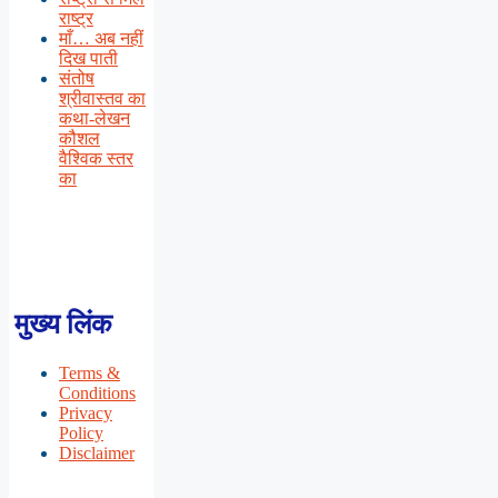
राष्ट्र
माँ… अब नहीं
दिख पाती
संतोष
श्रीवास्तव का
कथा-लेखन
कौशल
वैश्विक स्तर
का
मुख्य लिंक
Terms &
Conditions
Privacy
Policy
Disclaimer