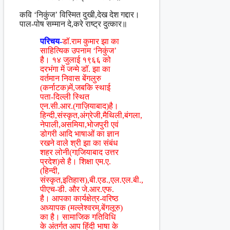
कवि ‘निकुंज’ विस्मित दुखी,देख देश गद्दार।
पाल-पोष सम्मान दे,करे राष्ट्र दुत्कार॥
परिचय-
डॉ.राम कुमार झा का
साहित्यिक उपनाम ‘निकुंज’
है। १४ जुलाई १९६६ को
दरभंगा में जन्मे डॉ. झा का
वर्तमान निवास बेंगलुरु
(कर्नाटक)में,जबकि स्थाई
पता-दिल्ली स्थित
एन.सी.आर.(गाज़ियाबाद)है।
हिन्दी,संस्कृत,अंग्रेजी,मैथिली,बंगला,
नेपाली,असमिया,भोजपुरी एवं
डोगरी आदि भाषाओं का ज्ञान
रखने वाले श्री झा का संबंध
शहर लोनी(गाजि़याबाद उत्तर
प्रदेश)से है। शिक्षा एम.ए.
(हिन्दी,
संस्कृत,इतिहास),बी.एड.,एल.एल.बी.,
पीएच-डी. और जे.आर.एफ.
है। आपका कार्यक्षेत्र-वरिष्ठ
अध्यापक (मल्लेश्वरम्,बेंगलूरु)
का है। सामाजिक गतिविधि
के अंतर्गत आप हिंंदी भाषा के