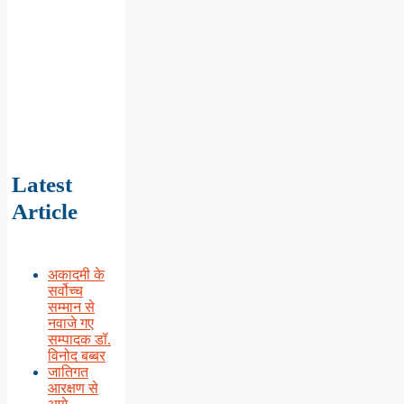
Latest
Article
अकादमी के
सर्वोच्च
सम्मान से
नवाजे गए
सम्पादक डॉ.
विनोद बब्बर
जातिगत
आरक्षण से