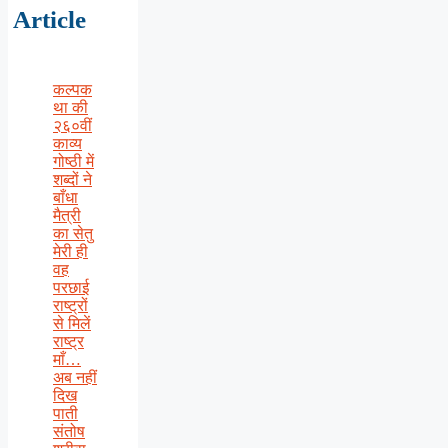
Article
कल्पक
था की
२६०वीं
काव्य
गोष्ठी में
शब्दों ने
बाँधा
मैत्री
का सेतु
मेरी ही
वह
परछाई
राष्ट्रों
से मिलें
राष्ट्र
माँ…
अब नहीं
दिख
पाती
संतोष